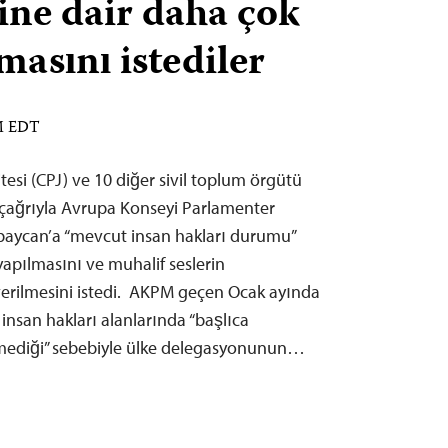
rine dair daha çok
masını istediler
PM EDT
esi (CPJ) ve 10 diğer sivil toplum örgütü
çağrıyla Avrupa Konseyi Parlamenter
baycan’a “mevcut insan hakları durumu”
yapılmasını ve muhalif seslerin
verilmesini istedi. AKPM geçen Ocak ayında
nsan hakları alanlarında “başlıca
irmediği” sebebiyle ülke delegasyonunun…