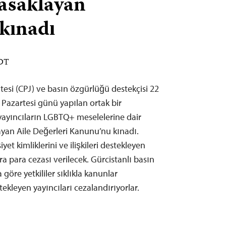
yasaklayan
kınadı
EDT
esi (CPJ) ve basın özgürlüğü destekçisi 22
 Pazartesi günü yapılan ortak bir
yayıncıların LGBTQ+ meselelerine dair
yan Aile Değerleri Kanunu’nu kınadı.
t kimliklerini ve ilişkileri destekleyen
ra para cezası verilecek. Gürcistanlı basın
öre yetkililer sıklıkla kanunlar
tekleyen yayıncıları cezalandırıyorlar.