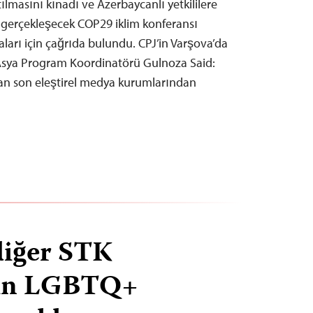
ılmasını kınadı ve Azerbaycanlı yetkililere
 gerçekleşecek COP29 iklim konferansı
ları için çağrıda bulundu. CPJ’in Varşova’da
Asya Program Koordinatörü Gulnoza Said:
lan son eleştirel medya kurumlarından
diğer STK
’ın LGBTQ+