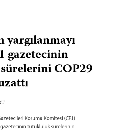
n yargılanmayı
1 gazetecinin
 sürelerini COP29
uzattı
EDT
zetecileri Koruma Komitesi (CPJ)
gazetecinin tutukluluk sürelerinin