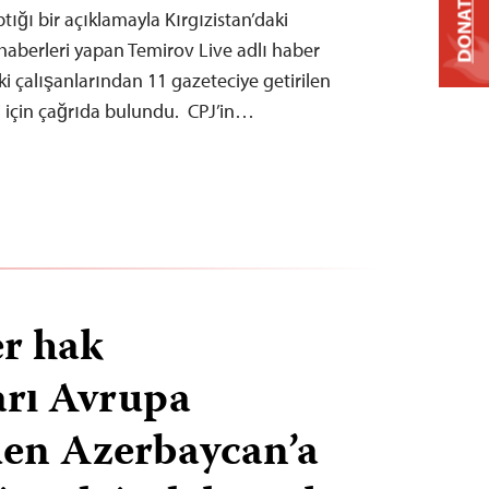
DONATE
ığı bir açıklamayla Kırgızistan’daki
ı haberleri yapan Temirov Live adlı haber
 çalışanlarından 11 gazeteciye getirilen
i için çağrıda bulundu. CPJ’in…
er hak
arı Avrupa
den Azerbaycan’a