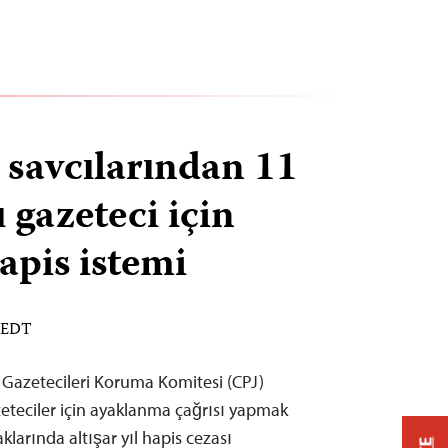
 savcılarından 11
 gazeteci için
 hapis istemi
M EDT
 Gazetecileri Koruma Komitesi (CPJ)
teciler için ayaklanma çağrısı yapmak
larında altışar yıl hapis cezası