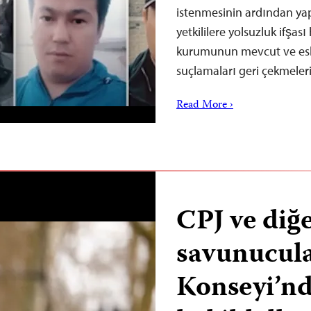
istenmesinin ardından yapt
yetkililere yolsuzluk ifşas
kurumunun mevcut ve eski
suçlamaları geri çekmeler
Read More ›
CPJ ve diğ
savunucul
Konseyi’n