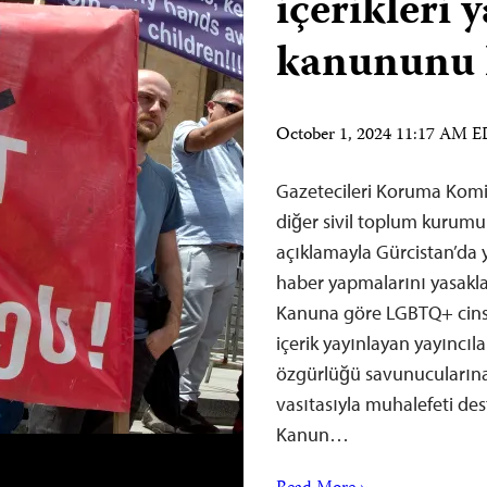
içerikleri 
kanununu 
October 1, 2024 11:17 AM 
Gazetecileri Koruma Komit
diğer sivil toplum kurumu
açıklamayla Gürcistan’da 
haber yapmalarını yasakla
Kanuna göre LGBTQ+ cinsiye
içerik yayınlayan yayıncıla
özgürlüğü savunucularına g
vasıtasıyla muhalefeti des
Kanun…