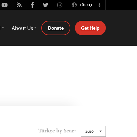
Youtube
Rss
Facebook
Twitter
Instagram
TÜRKÇE
Switch
Language
d
About Us
Donate
Get Help
Türkçe by Year:
2026