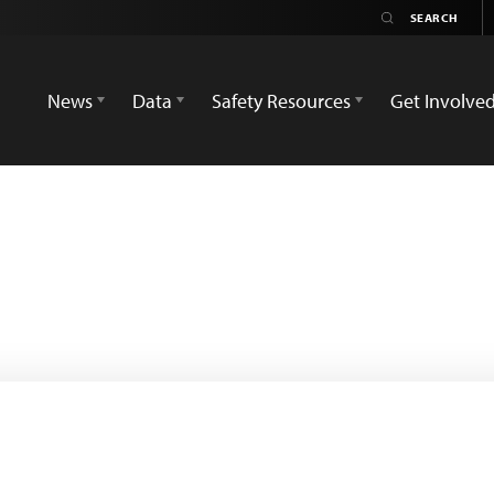
News
Data
Safety Resources
Get Involve