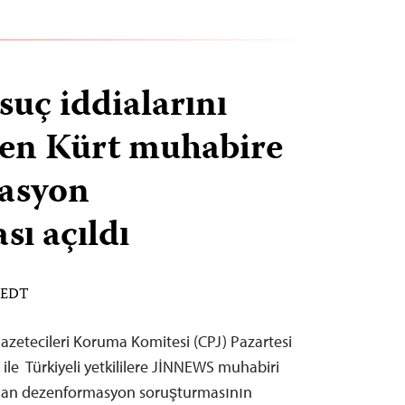
suç iddialarını
ren Kürt muhabire
asyon
sı açıldı
M EDT
Gazetecileri Koruma Komitesi (CPJ) Pazartesi
ile Türkiyeli yetkililere JİNNEWS muhabiri
ılan dezenformasyon soruşturmasının