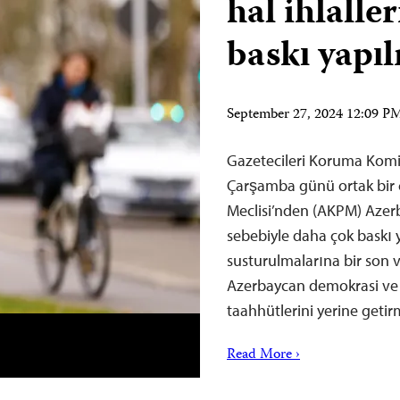
hal ihlalle
baskı yapıl
September 27, 2024 12:09 
Gazetecileri Koruma Komit
Çarşamba günü ortak bir 
Meclisi’nden (AKPM) Azer
sebebiyle daha çok baskı 
susturulmalarına bir son 
Azerbaycan demokrasi ve i
taahhütlerini yerine get
Read More ›