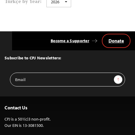
Türkçe by Year:
2026
navigation
Donate
Become a Supporter
Back
to
Top
Subscribe to CPJ Newsletters:
Email
Sign Up
Address
Contact Us
CPJ is a 501(c)3 non-profit.
Our EIN is 13-3081500.