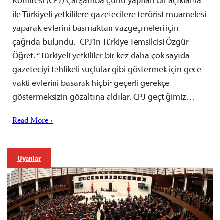
Komitesi (CPJ) Çarşamba günü yapılan bir açıklama
ile Türkiyeli yetkililere gazetecilere terörist muamelesi
yaparak evlerini basmaktan vazgeçmeleri için
çağrıda bulundu. CPJ’in Türkiye Temsilcisi Özgür
Öğret: “Türkiyeli yetkililer bir kez daha çok sayıda
gazeteciyi tehlikeli suçlular gibi göstermek için gece
vakti evlerini basarak hiçbir geçerli gerekçe
göstermeksizin gözaltına aldılar. CPJ geçtiğimiz…
Read More ›
Uyarılar