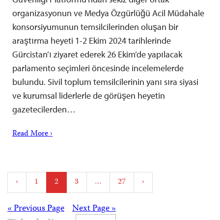
organizasyonun ve Medya Özgürlüğü Acil Müdahale
konsorsiyumunun temsilcilerinden oluşan bir
araştırma heyeti 1-2 Ekim 2024 tarihlerinde
Gürcistan’ı ziyaret ederek 26 Ekim’de yapılacak
parlamento seçimleri öncesinde incelemelerde
bulundu. Sivil toplum temsilcilerinin yanı sıra siyasi
ve kurumsal liderlerle de görüşen heyetin
gazetecilerden…
Read More ›
Posts
‹
1
2
3
…
27
›
pagination
Posts
« Previous Page
Next Page »