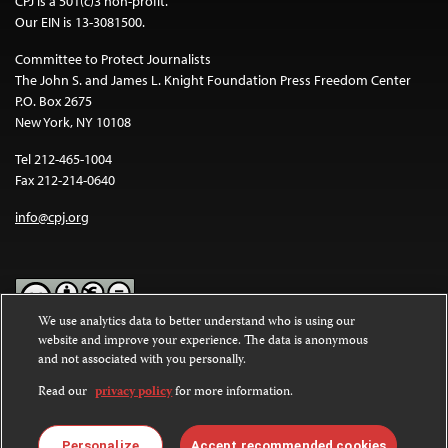
CPJ is a 501(c)3 non-profit.
Our EIN is 13-3081500.
Committee to Protect Journalists
The John S. and James L. Knight Foundation Press Freedom Center
P.O. Box 2675
New York, NY 10108
Tel 212-465-1004
Fax 212-214-0640
info@cpj.org
We use analytics data to better understand who is using our
website and improve your experience. The data is anonymous
Except where noted, text on this website is licensed under a
Creative
and not associated with you personally.
Commons Attribution-NonCommercial-NoDerivatives 4.0
International License
.
Read our
privacy policy
for more information.
Images and other media are not covered by the Creative Commons
license. For more information about permissions, see our
FAQs
.
Personalize
Accept recommended cookies