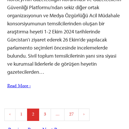
Güvenliği Platformu’ndan sekiz diğer ortak
organizasyonun ve Medya Özgürlüğü Acil Müdahale
konsorsiyumunun temsilcilerinden oluşan bir
araştırma heyeti 1-2 Ekim 2024 tarihlerinde
Gürcistan’ı ziyaret ederek 26 Ekim’de yapılacak
parlamento seçimleri öncesinde incelemelerde
bulundu. Sivil toplum temsilcilerinin yanı sıra siyasi
ve kurumsal liderlerle de görüşen heyetin
gazetecilerden…
Read More ›
Posts
‹
1
2
3
…
27
›
pagination