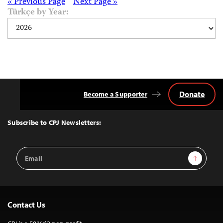
Posts
« Previous Page
Next Page »
Türkçe by Year:
navigation
Donate
Become a Supporter
Back
to
Top
Subscribe to CPJ Newsletters:
Email
Sign Up
Address
Contact Us