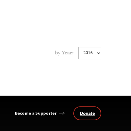
by Year:
Donate
Become a Supporter