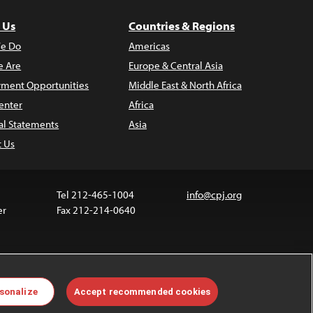
 Us
Countries & Regions
e Do
Americas
 Are
Europe & Central Asia
ment Opportunities
Middle East & North Africa
enter
Africa
al Statements
Asia
t Us
Tel 212-465-1004
info@cpj.org
er
Fax 212-214-0640
 media are not covered by the Creative Commons
sonalize
Accept recommended cookies
 information about permissions, see our
FAQs
.