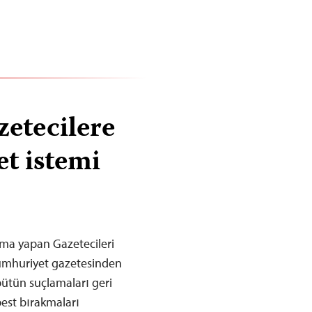
zetecilere
t istemi
ma yapan Gazetecileri
Cumhuriyet gazetesinden
bütün suçlamaları geri
best bırakmaları