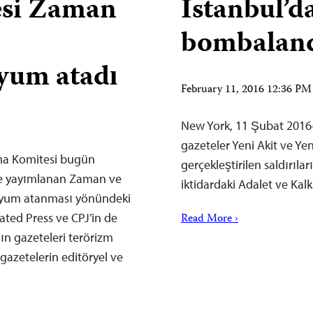
esi Zaman
İstanbul’da
bombalan
yum atadı
February 11, 2016 12:36 P
New York, 11 Şubat 2016
gazeteler Yeni Akit ve Yen
uma Komitesi bugün
gerçekleştirilen saldırıla
çe yayımlanan Zaman ve
iktidardaki Adalet ve Kalk
ayyum atanması yönündeki
ated Press ve CPJ’in de
Read More ›
nın gazeteleri terörizm
gazetelerin editöryel ve
…