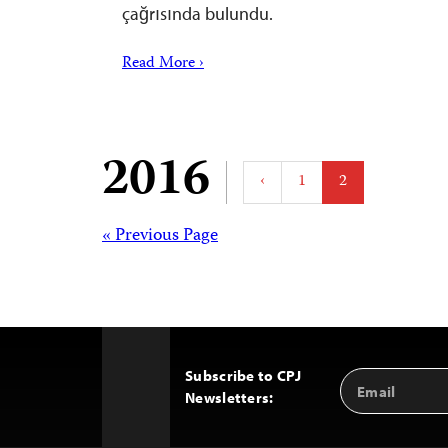
çağrısında bulundu.
Read More ›
Posts
2016
‹
1
2
paginatio
Posts
« Previous Page
navigation
Subscribe to CPJ
Email
Back
Newsletters:
Address
to
Top