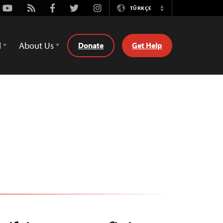
Youtube
Rss
Facebook
Twitter
Instagram
TÜRKÇE
Switch
Language
d
About Us
Donate
Get Help