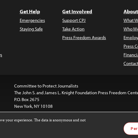
Get Help
Get Involved
About
Emergencies
Support CPJ
What W
Staying Safe
Take Action
Who We
Press Freedom Awards
Employ
Press C
s
Financi
Contac
Committee to Protect Journalists
The John S. and James L. Knight Foundation Press Freedom Cent
P.O. Box 2675
New York, NY 10108
rove your experience. The data is anonymous and not
website is licensed under a
Creative Commons
Images and other
Per
ivatives 4.0 International License
.
license. For more