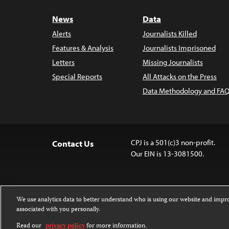
News
Data
Alerts
Journalists Killed
Features & Analysis
Journalists Imprisoned
Letters
Missing Journalists
Special Reports
All Attacks on the Press
Data Methodology and FAQ
CPJ is a 501(c)3 non-profit.
Contact Us
Our EIN is 13-3081500.
We use analytics data to better understand who is using our website and imp
associated with you personally.
Except where noted, text on this 
Attribution-NonCommercial-NoDer
Read our
privacy policy
for more information.