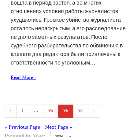
вошла в период застоя, а во многих
отношениях условия работы журналистов
ухудшились. Громкое убийство журналиста
осталось нераскрытым, а его расследование
не дало заметных результатов. После
судебного разбирательства по обвинению в
клевете два редактора были привлечены к
ответственности по уголовным…
Read More ›
Posts
‹
1
…
95
96
97
›
pagination
Posts
« Previous Page
Next Page »
Русский by Year:
2026