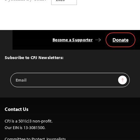
navigation
Donate
Become a Supporter
Back
to
Top
Subscribe to CPJ Newsletters:
Email
Sign Up
Address
Contact Us
CPJ is a 501(c)3 non-profit.
Our EIN is 13-3081500.
Committee to Protect Journalists