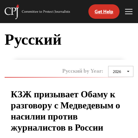
Get Help
Committee
Tog
to
Me
Skip
Protect
to
Русский
Journalists
content
tch
nguage
Русский by Year:
2026
КЗЖ призывает Обаму к
разговору с Медведевым о
насилии против
журналистов в России