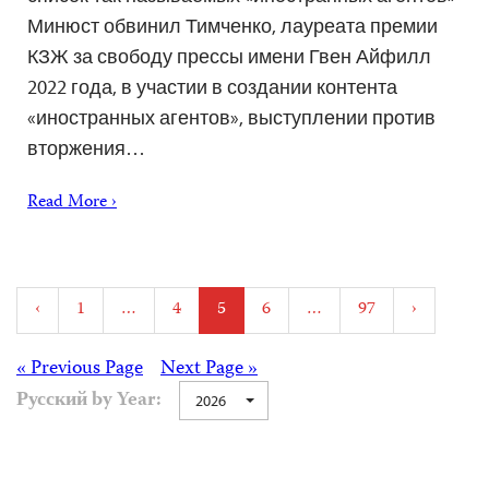
Минюст обвинил Тимченко, лауреата премии
КЗЖ за свободу прессы имени Гвен Айфилл
2022 года, в участии в создании контента
«иностранных агентов», выступлении против
вторжения…
Read More ›
Posts
‹
1
…
4
5
6
…
97
›
pagination
Posts
« Previous Page
Next Page »
Русский by Year:
2026
navigation