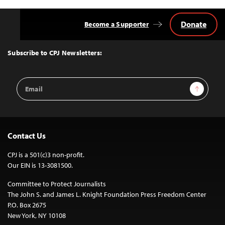
Donate
Become a Supporter
Back
to
Top
Subscribe to CPJ Newsletters:
Email
Sign Up
Address
Contact Us
CPJ is a 501(c)3 non-profit.
Our EIN is 13-3081500.
Committee to Protect Journalists
The John S. and James L. Knight Foundation Press Freedom Center
P.O. Box 2675
New York, NY 10108