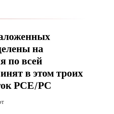
заложенных
целены на
я по всей
инят в этом троих
ток РСЕ/РС
EDT