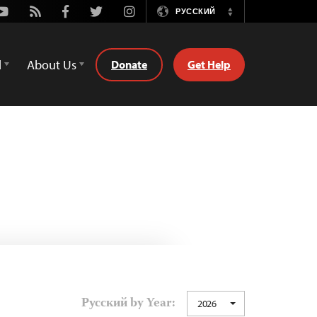
Youtube
Rss
Facebook
Twitter
Instagram
РУССКИЙ
Switch
Language
d
About Us
Donate
Get Help
Русский by Year:
2026