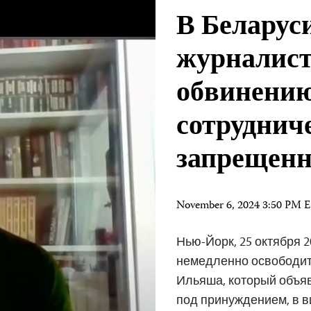
В Беларус
журналист
обвинению
сотрудниче
запрещен
November 6, 2024 3:50 PM 
Нью-Йорк, 25 октября 
немедленно освободит
Ильяша, который объяв
под принуждением, в в