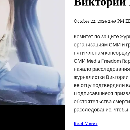
Виктории
October 22, 2024 2:49 PM 
Комитет по защите жур
организациям СМИ и гр
пяти членам консорциу
СМИ Media Freedom Rap
начало расследования 
журналистки Виктории 
ее отцу подтвердили 
Подписавшиеся призва
обстоятельства смерти
расследование, чтоб
Read More ›