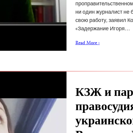
проправительственном 
ни один журналист не 
свою работу, заявил К
«Задержание Игоря…
Read More ›
КЗЖ и пар
правосудия
украинско