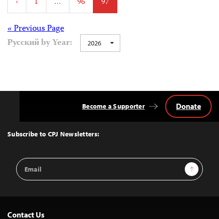
‹
1
…
96
97
pagination
Posts
« Previous Page
Русский by Year:
2026
navigation
Donate
Become a Supporter
Back
to
Top
Subscribe to CPJ Newsletters:
Email
Sign Up
Address
Contact Us