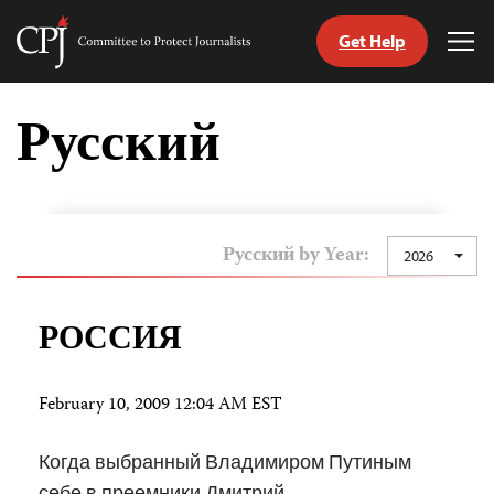
Get Help
Committee
Tog
to
Me
Skip
Protect
to
Русский
Journalists
content
tch
nguage
Русский by Year:
2026
РОССИЯ
February 10, 2009 12:04 AM EST
Когда выбранный Владимиром Путиным
себе в преемники Дмитрий