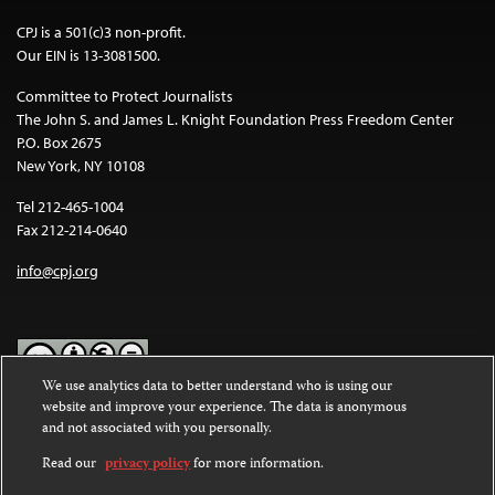
CPJ is a 501(c)3 non-profit.
Our EIN is 13-3081500.
Committee to Protect Journalists
The John S. and James L. Knight Foundation Press Freedom Center
P.O. Box 2675
New York, NY 10108
Tel 212-465-1004
Fax 212-214-0640
info@cpj.org
We use analytics data to better understand who is using our
website and improve your experience. The data is anonymous
Except where noted, text on this website is licensed under a
Creative
and not associated with you personally.
Commons Attribution-NonCommercial-NoDerivatives 4.0
International License
.
Read our
privacy policy
for more information.