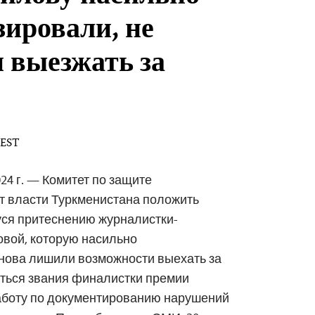
зировали, не
 выезжать за
 EST
24 г. — Комитет по защите
т власти Туркменистана положить
ся притеснению журналистки-
овой, которую насильно
снова лишили возможности выехать за
иться звания финалистки премии
аботу по документированию нарушений