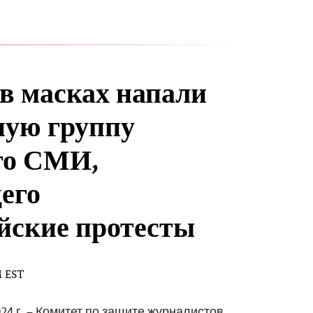
 масках напали
ную группу
го СМИ,
его
йские протесты
M EST
24 г. – Комитет по защите журналистов