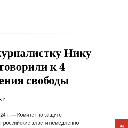
журналистку Нику
говорили к 4
ения свободы
EST
24 г. — Комитет по защите
т российские власти немедленно