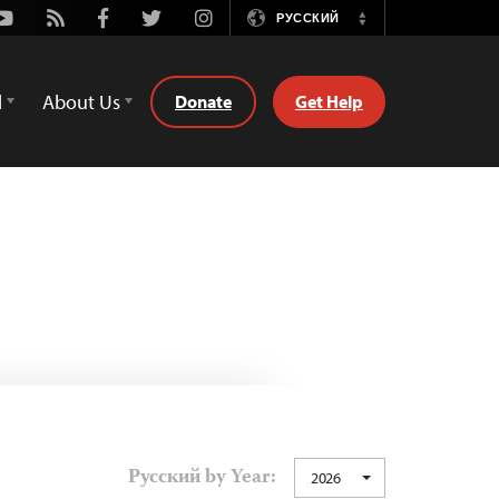
Youtube
Rss
Facebook
Twitter
Instagram
РУССКИЙ
Switch
Language
d
About Us
Donate
Get Help
Русский by Year:
2026