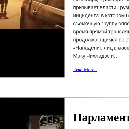
призывает власти Гру
инцидента, в котором 
съемочную группу оппо
время прямой трансля
продолжающимся по ст
«Нападение лиц в маска
Маку Чихладзе и…
Read More ›
Парламент