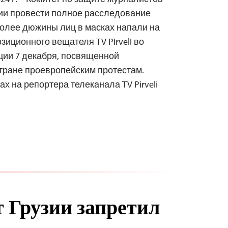
зии провести полное расследование
более дюжины лиц в масках напали на
зиционного вещателя TV Pirveli во
ции 7 декабря, посвященной
ране проевропейским протестам.
х на репортера телеканала TV Pirveli
 Грузии запретил