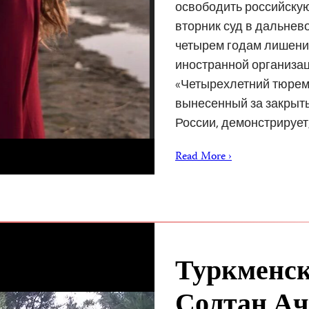
освободить российскую
вторник суд в дальнев
четырем годам лишения
иностранной организа
«Четырехлетний тюрем
вынесенный за закрыт
России, демонстрирует
Read More ›
Туркменс
Солтан Ач