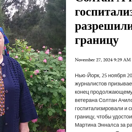
госпитали
разрешили
границу
November 27, 2024 9:29 AM
Нью-Йорк, 25 ноября 20
журналистов призывае
конец продолжающему
ветерана Солтан Ачил
госпитализировали и 
границу, чтобы удосто
Мартина Энналса за р