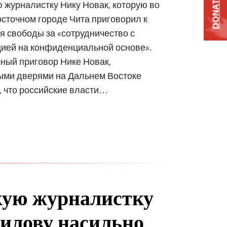
DONATE
 журналистку Нику Новак, которую во
осточном городе Чита приговорил к
 свободы за «сотрудничество с
цией на конфиденциальной основе».
ный приговор Нике Новак,
ыми дверями на Дальнем Востоке
, что российские власти…
кую журналистку
илову насильно