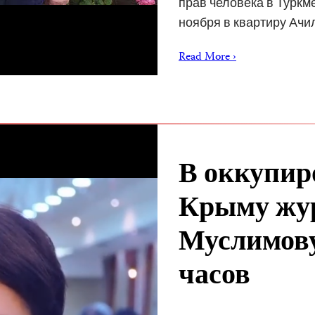
прав человека в Туркм
ноября в квартиру Ач
Read More ›
В оккупир
Крыму жур
Муслимову
часов