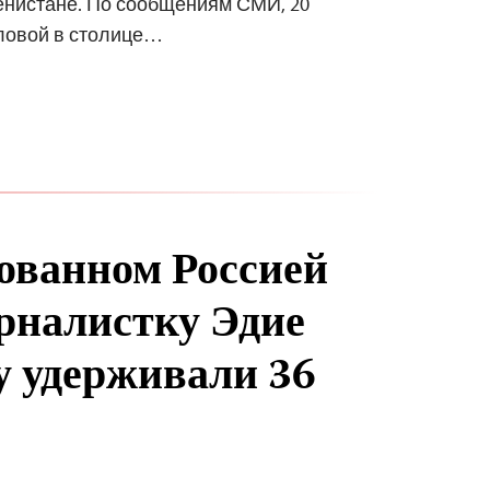
енистане. По сообщениям СМИ, 20
иловой в столице…
ованном Россией
налистку Эдие
 удерживали 36