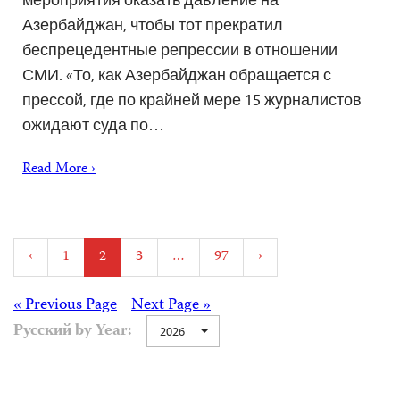
Азербайджан, чтобы тот прекратил
беспрецедентные репрессии в отношении
СМИ. «То, как Азербайджан обращается с
прессой, где по крайней мере 15 журналистов
ожидают суда по…
Read More ›
Posts
‹
1
2
3
…
97
›
pagination
Posts
« Previous Page
Next Page »
Русский by Year:
2026
navigation