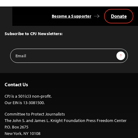
Donate
Become a Supporter
Back
to
Top
Subscribe to CPJ Newsletters:
Email
Sign Up
Address
Contact Us
CPJ is a 501(c)3 non-profit.
Our EIN is 13-3081500.
Committee to Protect Journalists
The John S. and James L. Knight Foundation Press Freedom Center
P.O. Box 2675
New York, NY 10108