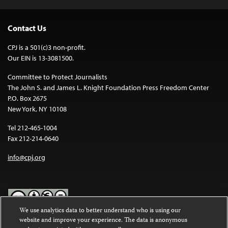
Contact Us
CPJ is a 501(c)3 non-profit.
Our EIN is 13-3081500.
Committee to Protect Journalists
The John S. and James L. Knight Foundation Press Freedom Center
P.O. Box 2675
New York, NY 10108
Tel 212-465-1004
Fax 212-214-0640
info@cpj.org
We use analytics data to better understand who is using our
website and improve your experience. The data is anonymous
Except where noted, text on this website is licensed under a
Creative