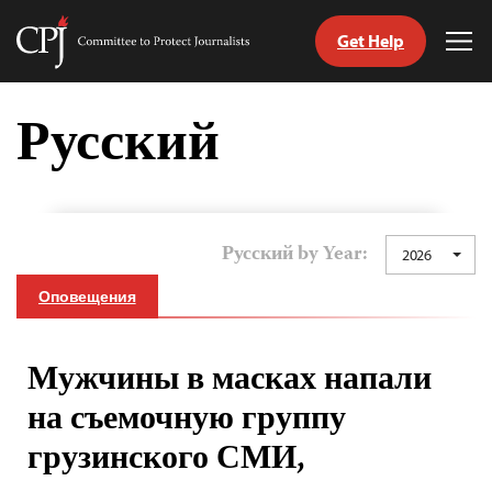
Get Help
Committee
Tog
to
Me
Skip
Protect
to
Русский
Journalists
content
tch
nguage
Русский by Year:
2026
Оповещения
Мужчины в масках напали
на съемочную группу
грузинского СМИ,