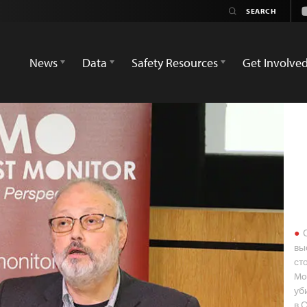
News
Data
Safety Resources
Get Involve
С
вы
ст
Mo
уб
в 