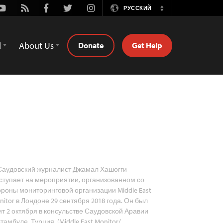
Youtube
Rss
Facebook
Twitter
Instagram
РУССКИЙ
Switch
Language
d
About Us
Donate
Get Help
аудовский журналист Джамал Хашогги
ступает на мероприятии, организованном со
ороны мониторинговой организации Middle East
nitor в Лондоне 29 сентября 2018 года. Он был
ит 2 октября в консульстве Саудовской Аравии
Стамбуле, Турция. (Middle East Monitor/