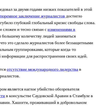
довал за двумя годами низких показателей в этой
тюремное заключение журналистов
достигло
сугубило глубокий глобальный кризис свободы слова.
и сложен и тесно связан с
изменениями в
и большему количеству людей заниматься
, что это сделало журналистов более беззащитными
альным группировками, которые когда-то
й информации для распространения своих идей.
ется
отсутствие международного лидерства
в
урналистов.
ом является наглое убийство обозревателя
гги
в консульстве Саудовской Аравии в Стамбуле в
Аравии. Хашогги, проживавший в добровольном