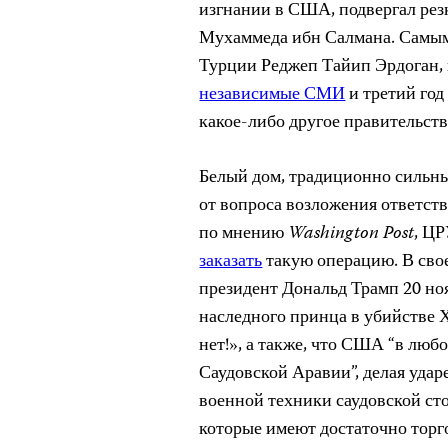
изгнании в США, подвергал рез
Мухаммеда ибн Салмана. Самым
Турции Реджеп Тайип Эрдоган, 
независимые СМИ
и третий год
какое-либо другое правительств
Белый дом, традиционно сильны
от вопроса возложения ответств
по мнению
Washington
Post
, Ц
заказать
такую операцию. В сво
президент Дональд Трамп 20 ноя
наследного принца в убийстве Х
нет!», а также, что США “в лю
Саудовской Аравии”, делая уда
военной техники саудовской сто
которые имеют достаточно тор