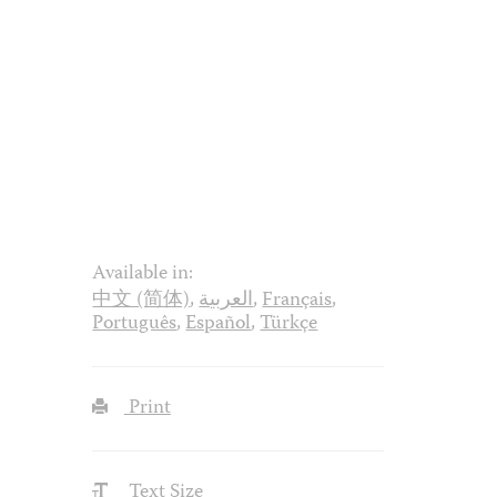
Available in:
中文 (简体)
,
العربية
,
Français
,
Português
,
Español
,
Türkçe
Print
Text Size