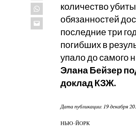
количество убиты
WhatsApp
обязанностей дос
Email
последние три го
погибших в резул
упало до самого ни
Элана Бейзер п
доклад КЗЖ.
Дата публикации
:
19 декабря 20
НЬЮ-ЙОРК