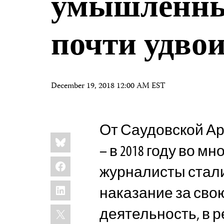
умышленны
почти удво
December 19, 2018 12:00 AM EST
От Саудовской А
Share
Bluesky
this:
– в 2018 году во м
Facebook
журналисты стали
LinkedIn
наказание за сво
X
деятельность, в 