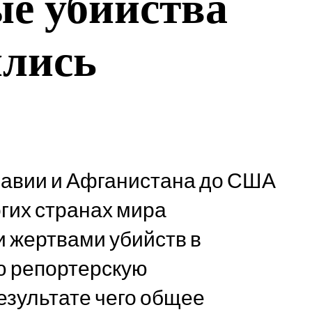
е убийства
ились
равии и Афганистана до США
ногих странах мира
 жертвами убийств в
ю репортерскую
результате чего общее