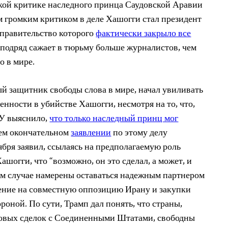
кой критике наследного принца Саудовской Аравии
 громким критиком в деле Хашогги стал президент
правительство которого
фактически закрыло все
 подряд сажает в тюрьму больше журналистов, чем
о в мире.
й защитник свободы слова в мире, начал увиливать
енности в убийстве Хашогги, несмотря на то, что,
РУ выяснило,
что только наследный принц мог
ем окончательном
заявлении
по этому делу
бря заявил, ссылаясь на предполагаемую роль
ашогги, что “возможно, он это сделал, а может, и
бом случае намерены оставаться надежным партнером
рение на совместную оппозицию Ирану и закупки
роной. По сути, Трамп дал понять, что страны,
говых сделок с Соединенными Штатами, свободны