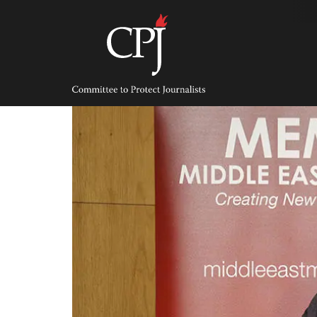
Skip
to
content
Committee
to
Protect
Journalists