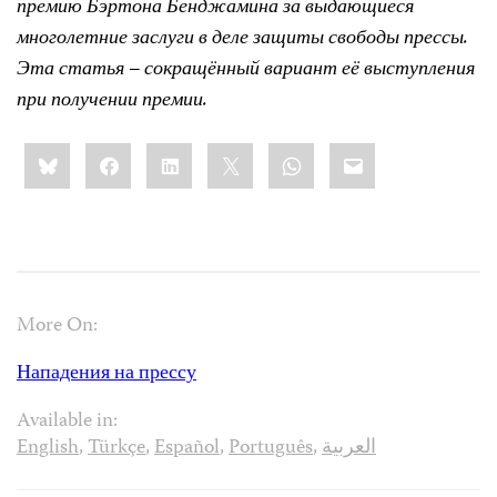
премию Бэртона Бенджамина за выдающиеся
многолетние заслуги в деле защиты свободы прессы.
Эта статья – сокращённый вариант её выступления
при получении премии.
Share
Bluesky
Facebook
LinkedIn
X
WhatsApp
Email
this:
More On:
Нападения на прессу
Available in:
English
,
Türkçe
,
Español
,
Português
,
العربية