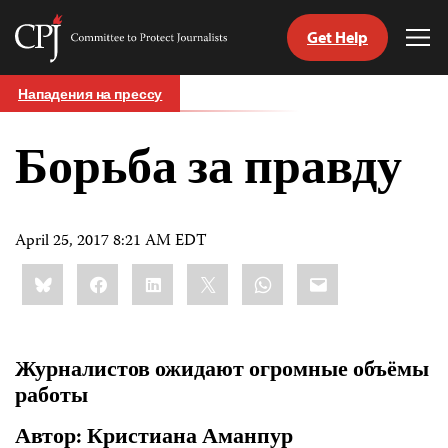
Get Help
Committee
Tog
to
Me
Skip
Protect
Нападения на прессу
to
Journalists
content
Борьба за правду
tch
nguage
April 25, 2017 8:21 AM EDT
Share
Bluesky
Facebook
LinkedIn
X
WhatsApp
Email
this:
Журналистов ожидают огромные объёмы
работы
Автор: Кристиана Аманпур