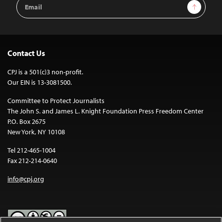
Email
Sign Up
Address
Contact Us
CPJ is a 501(c)3 non-profit.
Our EIN is 13-3081500.
Committee to Protect Journalists
The John S. and James L. Knight Foundation Press Freedom Center
P.O. Box 2675
New York, NY 10108
Tel 212-465-1004
Fax 212-214-0640
info@cpj.org