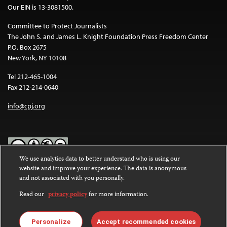
Our EIN is 13-3081500.
Committee to Protect Journalists
The John S. and James L. Knight Foundation Press Freedom Center
P.O. Box 2675
New York, NY 10108
Tel 212-465-1004
Fax 212-214-0640
info@cpj.org
We use analytics data to better understand who is using our
website and improve your experience. The data is anonymous
Except where noted, text on this website is licensed under a
Creative
and not associated with you personally.
Commons Attribution-NonCommercial-NoDerivatives 4.0
International License
.
Read our
privacy policy
for more information.
Images and other media are not covered by the Creative Commons
license. For more information about permissions, see our
FAQs
.
Personalize
Accept recommended cookies