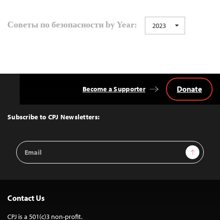
Советы по безопасности by Year:
2023
Donate
Become a Supporter
Back
to
Top
Subscribe to CPJ Newsletters:
Email
Sign Up
Address
Contact Us
CPJ is a 501(c)3 non-profit.