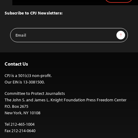
to
Top
Subscribe to CPJ Newsletters:
Email
Sign Up
Address
Contact Us
CPJ is a 501(c)3 non-profit.
Our EIN is 13-3081500.
Committee to Protect Journalists
The John S. and James L. Knight Foundation Press Freedom Center
P.O. Box 2675
New York, NY 10108
Tel 212-465-1004
Fax 212-214-0640