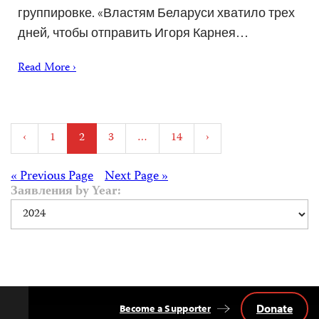
группировке. «Властям Беларуси хватило трех
дней, чтобы отправить Игоря Карнея…
Read More ›
Posts
‹
1
2
3
…
14
›
pagination
Posts
« Previous Page
Next Page »
Заявления by Year:
navigation
Donate
Become a Supporter
Back