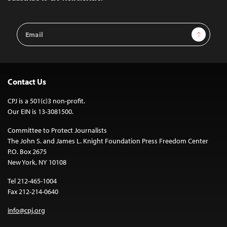
Email
Sign Up
Address
Contact Us
CPJ is a 501(c)3 non-profit.
Our EIN is 13-3081500.
Committee to Protect Journalists
The John S. and James L. Knight Foundation Press Freedom Center
P.O. Box 2675
New York, NY 10108
Tel 212-465-1004
Fax 212-214-0640
info@cpj.org