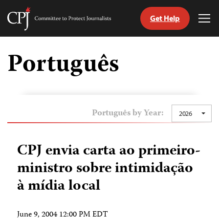
Get Help
Committee
Tog
to
Me
Skip
Protect
to
Português
Journalists
content
itch
anguage
Português by Year:
2026
CPJ envia carta ao primeiro-
ministro sobre intimidação
à mídia local
June 9, 2004 12:00 PM EDT