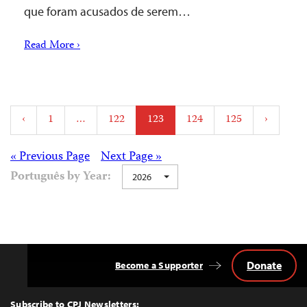
que foram acusados de serem…
Read More ›
Posts
‹
1
…
122
123
124
125
›
pagination
Posts
« Previous Page
Next Page »
Português by Year:
2026
navigation
Donate
Become a Supporter
Back
to
Top
Subscribe to CPJ Newsletters: