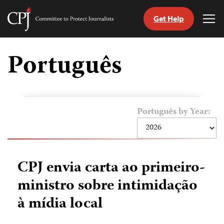
Get Help
Committee
Tog
to
Me
Skip
Protect
to
Português
Journalists
content
itch
anguage
Português by Year:
CPJ envia carta ao primeiro-
ministro sobre intimidação
à mídia local