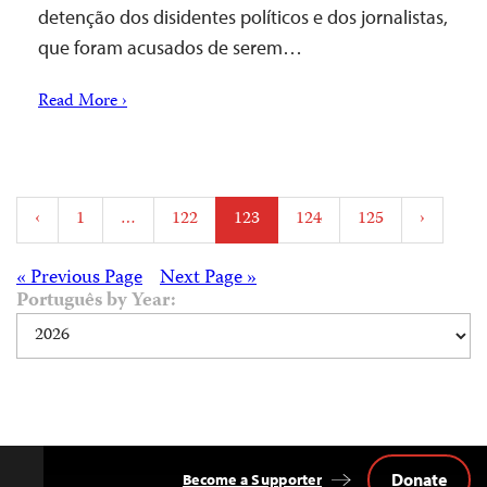
detenção dos disidentes políticos e dos jornalistas,
que foram acusados de serem…
Read More ›
Posts
‹
1
…
122
123
124
125
›
pagination
Posts
« Previous Page
Next Page »
Português by Year:
navigation
Donate
Become a Supporter