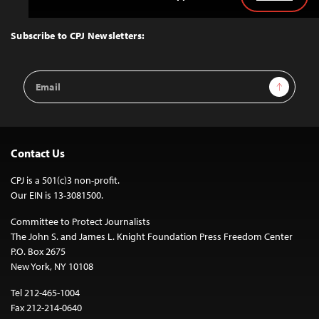
Back
to
Top
Subscribe to CPJ Newsletters:
Email
Sign Up
Address
Contact Us
CPJ is a 501(c)3 non-profit.
Our EIN is 13-3081500.
Committee to Protect Journalists
The John S. and James L. Knight Foundation Press Freedom Center
P.O. Box 2675
New York, NY 10108
Tel 212-465-1004
Fax 212-214-0640