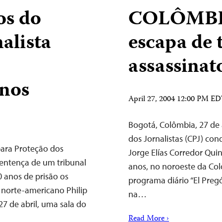
s do
COLÔMBIA:
nalista
escapa de 
assassinat
anos
April 27, 2004 12:00 PM E
Bogotá, Colômbia, 27 de
dos Jornalistas (CPJ) con
para Proteção dos
Jorge Elías Corredor Qui
sentença de um tribunal
anos, no noroeste da Col
 anos de prisão os
programa diário “El Pregó
 norte-americano Philip
na…
7 de abril, uma sala do
Read More ›