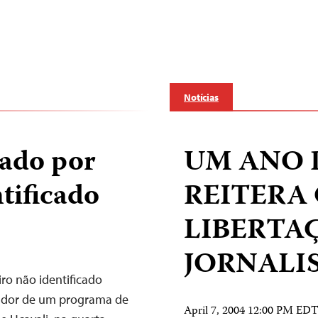
Notícias
nado por
UM ANO D
ntificado
REITERA 
LIBERTA
JORNALI
ro não identificado
tador de um programa de
April 7, 2004 12:00 PM ED