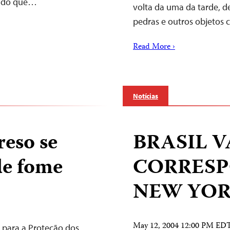
gando que…
volta da uma da tarde, d
pedras e outros objetos
Read More ›
Notícias
reso se
BRASIL V
de fome
CORRES
NEW YOR
May 12, 2004 12:00 PM ED
 para a Proteção dos