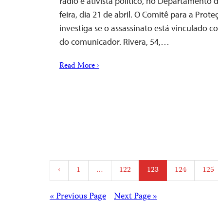
rádio e ativista político, no Departamento d
feira, dia 21 de abril. O Comitê para a Prote
investiga se o assassinato está vinculado co
do comunicador. Rivera, 54,…
Read More ›
Posts
‹
1
…
122
123
124
125
pagination
Posts
« Previous Page
Next Page »