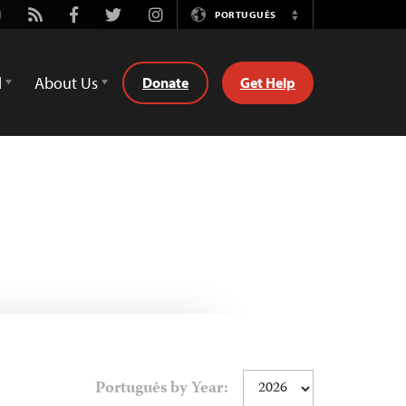
utube
Rss
Facebook
Twitter
Instagram
PORTUGUÊS
Switch
Language
d
About Us
Donate
Get Help
Português by Year: