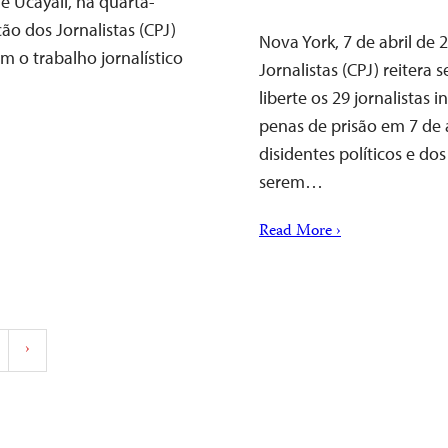
e Ucayali, na quarta-
ção dos Jornalistas (CPJ)
Nova York, 7 de abril de
m o trabalho jornalístico
Jornalistas (CPJ) reiter
liberte os 29 jornalista
penas de prisão em 7 de 
disidentes políticos e do
serem…
Read More ›
›