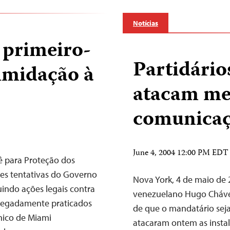
Notícias
 primeiro-
Partidário
timidação à
atacam me
comunica
June 4, 2004 12:00 PM EDT
ê para Proteção dos
tes tentativas do Governo
Nova York, 4 de maio de 
uindo ações legais contra
venezuelano Hugo Chávez
alegadamente praticados
de que o mandatário sej
ônico de Miami
atacaram ontem as insta