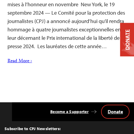
mises à l’honneur en novembre New York, le 19
septembre 2024 — Le Comité pour la protection des
journalistes (CPJ) a annoncé aujourd’hui qu’il rendra
hommage à quatre journalistes exceptionnelles en
DONATE
leur décernant le Prix international de la liberté de la
presse 2024. Les lauréates de cette année…
Read More ›
Donate
Become a Supporter
Back
to
Top
Subscribe to CPJ Newsletters: