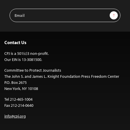
Email
Sign Up
Address
Contact Us
CPJ is a 501(c)3 non-profit.
Our EIN is 13-3081500.
Committee to Protect Journalists
The John S. and James L. Knight Foundation Press Freedom Center
P.O. Box 2675
New York, NY 10108
Tel 212-465-1004
Fax 212-214-0640
info@cpj.org