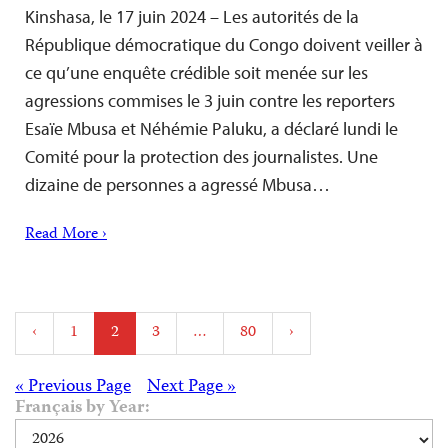
Kinshasa, le 17 juin 2024 – Les autorités de la
République démocratique du Congo doivent veiller à
ce qu’une enquête crédible soit menée sur les
agressions commises le 3 juin contre les reporters
Esaïe Mbusa et Néhémie Paluku, a déclaré lundi le
Comité pour la protection des journalistes. Une
dizaine de personnes a agressé Mbusa…
Read More ›
Posts
‹
1
2
3
…
80
›
pagination
Posts
« Previous Page
Next Page »
Français by Year:
navigation