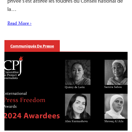
privée s’est attirée les foudres du Conseil national de
la…
Read More ›
Communiqués De Presse