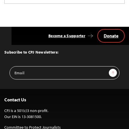
Donate
Become a Supporter
Back
to
Top
Subscribe to CPJ Newsletters:
Email
Sign Up
Address
Contact Us
CPJ is a 501(c)3 non-profit.
Our EIN is 13-3081500.
Committee to Protect Journalists