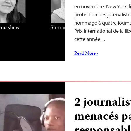
en novembre New York, l
protection des journaliste
hommage à quatre journali
Prix international de la li
cette année…
Read More ›
2 journali
menacés pa