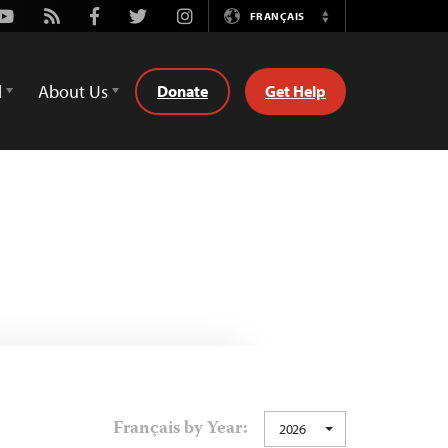
Youtube
Rss
Facebook
Twitter
Instagram
FRANÇAIS
Switch
Language
d
About Us
Donate
Get Help
Français by Year:
2026