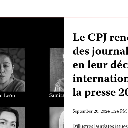
Le CPJ re
des journa
en leur déc
internation
la presse 
September 20, 2024 1:24 P
D’illustres lauréates issu