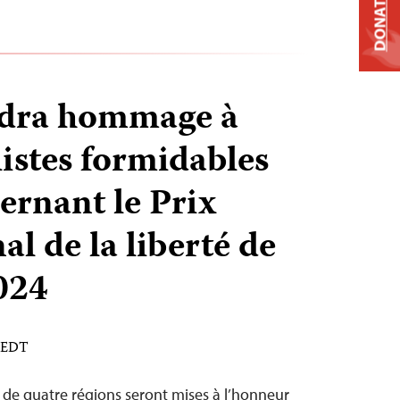
DONATE
ndra hommage à
listes formidables
ernant le Prix
al de la liberté de
2024
M EDT
es de quatre régions seront mises à l’honneur