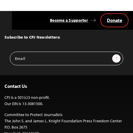
Donate
Become a Supporter
Back
to
Top
Subscribe to CPJ Newsletters:
Email
Sign Up
Address
Contact Us
CPJ is a 501(c)3 non-profit.
Our EIN is 13-3081500.
Committee to Protect Journalists
The John S. and James L. Knight Foundation Press Freedom Center
P.O. Box 2675