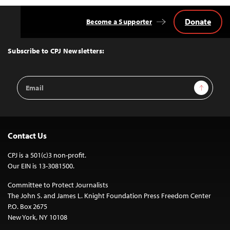
Donate
Become a Supporter
Back
to
Top
Subscribe to CPJ Newsletters:
Email
Sign Up
Address
Contact Us
CPJ is a 501(c)3 non-profit.
Our EIN is 13-3081500.
Committee to Protect Journalists
The John S. and James L. Knight Foundation Press Freedom Center
P.O. Box 2675
New York, NY 10108