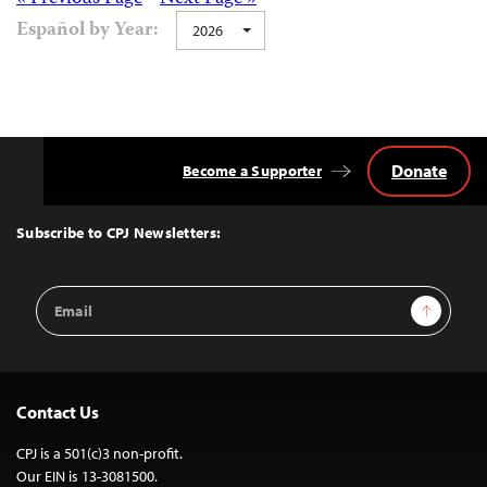
Posts
Español by Year:
2026
navigation
Donate
Become a Supporter
Back
to
Top
Subscribe to CPJ Newsletters:
Email
Sign Up
Address
Contact Us
CPJ is a 501(c)3 non-profit.
Our EIN is 13-3081500.