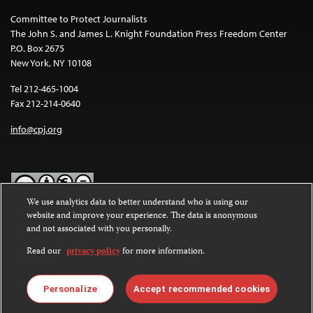
Committee to Protect Journalists
The John S. and James L. Knight Foundation Press Freedom Center
P.O. Box 2675
New York, NY 10108
Tel 212-465-1004
Fax 212-214-0640
info@cpj.org
We use analytics data to better understand who is using our
website and improve your experience. The data is anonymous
Except where noted, text on this website is licensed under a
Creative
and not associated with you personally.
Commons Attribution-NonCommercial-NoDerivatives 4.0
International License
.
Read our
privacy policy
for more information.
Images and other media are not covered by the Creative Commons
license. For more information about permissions, see our
FAQs
.
Personalize
Accept recommended cookies