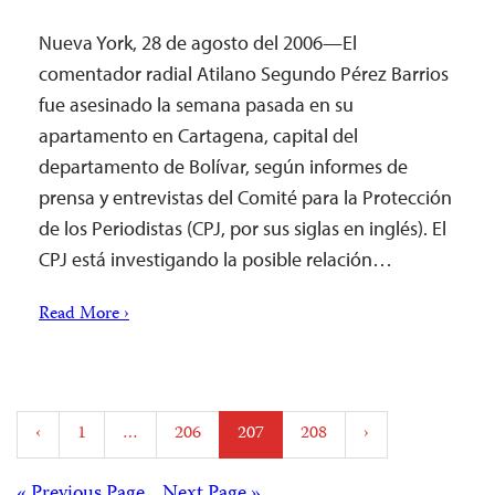
Nueva York, 28 de agosto del 2006—El
comentador radial Atilano Segundo Pérez Barrios
fue asesinado la semana pasada en su
apartamento en Cartagena, capital del
departamento de Bolívar, según informes de
prensa y entrevistas del Comité para la Protección
de los Periodistas (CPJ, por sus siglas en inglés). El
CPJ está investigando la posible relación…
Read More ›
Posts
‹
1
…
206
207
208
›
pagination
« Previous Page
Next Page »