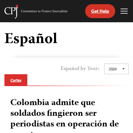
Get Help
Committee
Tog
to
Me
Skip
Protect
to
Español
Journalists
content
tch
guage
Español by Year:
2026
Cartas
Colombia admite que
soldados fingieron ser
periodistas en operación de