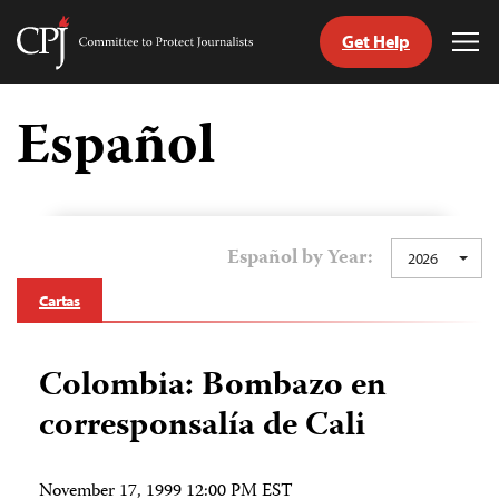
Get Help
Committee
Tog
to
Me
Skip
Protect
to
Español
Journalists
content
tch
guage
Español by Year:
2026
Cartas
Colombia: Bombazo en
corresponsalía de Cali
November 17, 1999 12:00 PM EST