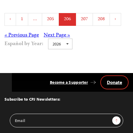
Posts
‹
1
…
205
206
207
208
›
pagination
Posts
« Previous Page
Next Page »
Español by Year:
2026
navigation
Donate
Become a Supporter
Back
to
Top
Subscribe to CPJ Newsletters:
Email
Sign Up
Address