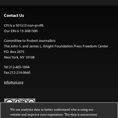
Contact Us
CPJ is a 501(c)3 non-profit.
Our EIN is 13-3081500.
Committee to Protect Journalists
The John S. and James L. Knight Foundation Press Freedom Center
P.O. Box 2675
New York, NY 10108
Tel 212-465-1004
Fax 212-214-0640
info@cpj.org
We use analytics data to better understand who is using our
website and improve your experience. The data is anonymous
Except where noted, text on this website is licensed under a
Creative