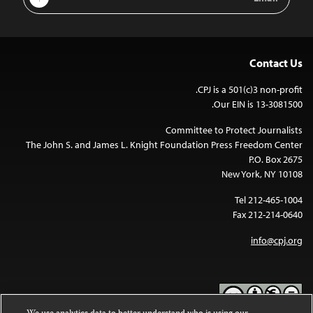
Address
Contact Us
CPJ is a 501(c)3 non-profit.
Our EIN is 13-3081500.
Committee to Protect Journalists
The John S. and James L. Knight Foundation Press Freedom Center
P.O. Box 2675
New York, NY 10108
Tel 212-465-1004
Fax 212-214-0640
info@cpj.org