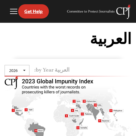
Get Help
Toggle
Committee
Menu
to
Ski
Protect
t
العربية
Journalists
conten
العربية by Year:
2026