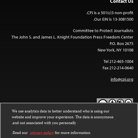
Contact Us
CPJ is a 501(c)3 non-profit.
Our EIN is 13-3081500.
Committee to Protect Journalists
The John S. and James L. Knight Foundation Press Freedom Center
P.O. Box 2675
New York, NY 10108
Tel 212-465-1004
Fax 212-214-0640
info@cpj.org
We use analytics data to better understand who is using our
website and improve your experience. The data is anonymous
Except where noted, text on this website is licensed under a
Creative
and not associated with you personally.
Commons Attribution-NonCommercial-NoDerivatives 4.0
.
International License
Read our
privacy policy
for more information.