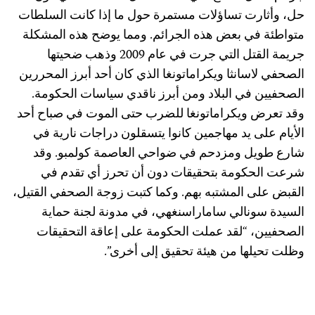
ل، وأثارت تساؤلات مستمرة حول ما إذا كانت السلطات
تواطئة في بعض هذه الجرائم. ومما يوضح هذه المشكلة
جريمة القتل التي جرت في عام 2009 وذهب ضحيتها
لصحفي لاسانثا ويكراماتونغا الذي كان أحد أبرز المحررين
لصحفيين في البلاد ومن أبرز ناقدي سياسات الحكومة.
قد تعرض ويكراماتونغا للضرب حتى الموت في صباح أحد
لأيام على يد مهاجمين كانوا يتسقلون دراجات نارية في
ارع طويل ومزدحم في ضواحي العاصمة كولمبو. وقد
رعت الحكومة بتحقيقات دون أن تحرز أي تقدم في
لقبض على المشتبه بهم. وكما كتبت زوجة الصحفي القتيل،
لسيدة سونالي ساماراسنغهي، في مدونة لجنة حماية
لصحفيين، “لقد عملت الحكومة على إعاقة التحقيقات
ظلت تحيلها من هيئة تحقيق إلى أخرى”.