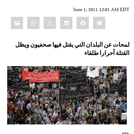
June 1, 2011 12:01 AM ED
Shar
Email
WhatsApp
LinkedIn
X
Facebook
Bluesky
this
محات عن البلدان التي يقتل فيها صحفيون ويظل
لقتلة أحرارا طلقاء
AP