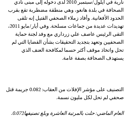
نارية في أيلول/سبتمبر 2010 لدى دخوله إلى مبنى نادي
لصحافة في بلدة هانغو، وهي منطقة مضطربة تقع بقرب
لحدود الأفغانية. وأفاد زملاء الصحفي القتيل إنه تلقى
تهديدات عديدة من جماعات مسلحة. وفي أيار/مايو 2011،
لتقى الرئيس عاصف علي زرداري مع وفد لجنة حماية
لصحفيين وتعهد بتجديد التحقيقات بشأن القضايا التي لم
حل واتخاذ موقف أكثر حسما لمكافحة العنف الذي
ستهدف الصحافة بصفة عامة.
التصنيف على مؤشر الإفلات من العقاب: 0.082 جريمة قتل
حفي لم تحل لكل مليون نسمة.
لعام الماضي: حلت بالمرتبة العاشرة وبلغ تصنيفها0.072.