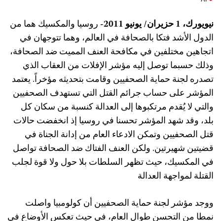
يويورك، 1 حزيران/ يونيو 2011-
روسيا والمكسيك هما من
لدول الأشد فتكا بالصحافة في العالم، وهما تتوجهان في
تجاهين مختلفين في مكافحة العنف المميت ضد الصحافة،
ذلك حسبما توصل إليه مؤشر الإفلات من العقاب الذي
صدره لجنة حماية الصحفيين وقامت بتحديثه مؤخراً. يعتمد
لمؤشر على حساب جرائم القتل التي تستهدف الصحفيين
التي لا يُقدم مرتكبوها إلى العدالة كنسبة من سكان كل
لد، وقد شهد المؤشر تحسنا في روسيا إذ انخفضت حالات
تل الصحفيين وتمكن الادعاء العام من إدانة الجناة في
ضيتين شهيرتين. ولكن العنف الفتاك ضد الصحافة تواصل
ي المكسيك، حيث تظهر السلطات بلا حول ولا قوة لجلب
لقتلة لمواجهة العدالة
وجد مؤشر لجنة حماية الصحفيين أن كولومبيا واصلت
مطا من التحسن طوال العام، في حيث تعكس الأوضاع في