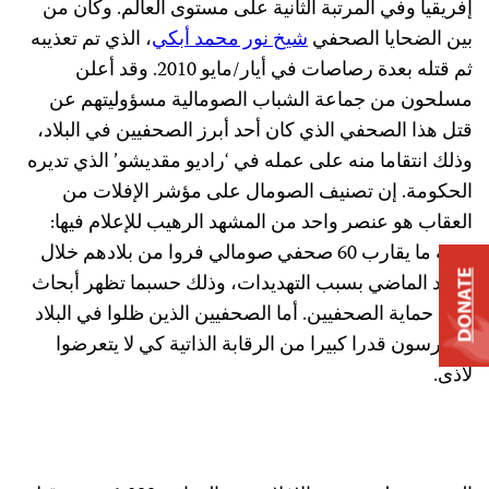
فريقيا وفي المرتبة الثانية على مستوى العالم. وكان من
ين الضحايا الصحفي
شيخ نور محمد أبكي
، الذي تم تعذيبه
ثم قتله بعدة رصاصات في أيار/مايو 2010. وقد أعلن
سلحون من جماعة الشباب الصومالية مسؤوليتهم عن
تل هذا الصحفي الذي كان أحد أبرز الصحفيين في البلاد،
ذلك انتقاما منه على عمله في ‘راديو مقديشو’ الذي تديره
لحكومة. إن تصنيف الصومال على مؤشر الإفلات من
لعقاب هو عنصر واحد من المشهد الرهيب للإعلام فيها:
فثمة ما يقارب 60 صحفي صومالي فروا من بلادهم خلال
DONA
لعقد الماضي بسبب التهديدات، وذلك حسبما تظهر أبحاث
جنة حماية الصحفيين. أما الصحفيين الذين ظلوا في البلاد
يمارسون قدرا كبيرا من الرقابة الذاتية كي لا يتعرضوا
أذى.