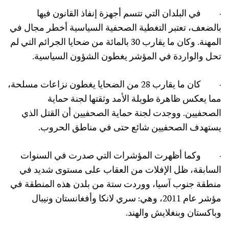
 في البلدان التي تتسم أجهزة إنفاذ القانون فيها
الضعف، تعتبر التغطية الصحفية السياسية أخطر مجال في
المهنة. وكان ما يقارب 30 بالمائة من ضحايا الجرائم التي لم
حل والواردة في المؤشر يغطون الشؤون السياسية.
· كان ما يقارب 28 من الضحايا يغطون نزاعات مسلحة،
ما يعكس ظاهرة طويلة الأمد وثقتها لجنة حماية
لصحفيين. ووجدت لجنة حماية الصحفيين أن القتل الذي
ستهدف الصحفيين شائع حتى في مناطق الحروب.
 وكما أظهرت المؤشرات التي صدرت في السنوات
لسابقة، ظل الإفلات من العقاب على مستوى شديد في
نطقة جنوب آسيا، ووردت ستة من بلدن هذه المنطقة في
مؤشر عام 2011، وهي: سري لانكا وأفغانستان ونيبال
باكستان وبنغلايش والهند.