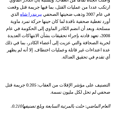
أفلت الجناة تماما من العقاب. ويشتبه بأن الكادر الماوي
رتكب عددا من عمليات القتل، بما فيها جريمة قتل وقعت
ي عام 2007 وذهب ضحيتها الصحفي
بيريندرا شاه
الذي
ورد تغطية صحفية ناقدة لما كان حينها حركة تمرد ماوية
سلحة. وبعد أن انضم الكادر الماوي إلى الحكومة في عام
2008، تعهد قادته بإجراء تحقيقات بشأن الانتهاكات العديدة
حرية الصحافة والتي عزيت إلى أعضاء الكادر، بما في ذلك
دة اعتداءات غير قاتلة وعمليات اختطاف. إلا أنه لم يظهر
ي تقدم في تحقيق العدالة.
التصنيف على مؤشر الإفلات من العقاب: 0.205 جريمة قتل
حفي لم تحل لكل مليون نسمة.
لعام الماضي: حلت بالمرتبة السابعة وبلغ تصنيفها0.210.