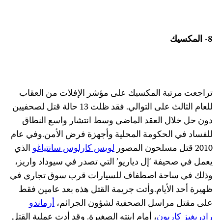
- المكسيك
راجعت مرتبة المكسيك على مؤشر الإفلات من العقاب
للعام الثالث على التوالي. فقد ظلت 13 حالة قتل لصحفيين
ون حل خلال العقد الماضي وسط انتشار واسع النطاق
لفساد في الحكومة المحلية وأجهزة فرض الأمن.وفي عام
201 قتل مسلحون المصور
لويس كارلوس سانتياغو
الذي
عمل في صحيفة ‘إل دياريو’ التي تصدر في سيوداد واريز،
ذلك في ساحة اصطفاف للسيارات قرب سوق تجاري في
هيرة أحد الأيام.وأتت جريمة القتل هذه بعد عامين فقط
لى مقتل مراسل الصحفية لشؤون الجرائم،
أرماندو
ادريغيز كاريون
، أمام ابنته الصغيرة. وقد أدت عملية القتل