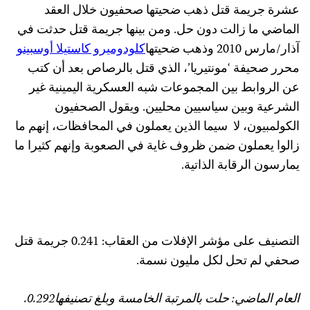
شرة جريمة قتل ذهب ضحيتها صحفيون خلال العقد
لماضي ما زالت دون حل. ومن بينها جريمة قتل حدثت في
ذار/مارس 2010 وذهب ضحيتها
كلودوميرو كاستيلا أوسبينو
حرر صحيفة ‘مونتيريا’، الذي قتل بالرصاص بعد أن كتب
ن الروابط بين المجموعات شبه العسكرية اليمينية غير
لشرعية وبين سياسيين محليين. ويقول الصحفيون
لكولمبيون، لا سيما الذين يعملون في المحافظات، إنهم ما
الوا يعملون ضمن ظروف غاية في الصعوبة وإنهم كثيرا ما
مارسون الرقابة الذاتية.
التصنيف على مؤشر الإفلات من العقاب: 0.241 جريمة قتل
حفي لم تحل لكل مليون نسمة.
لعام الماضي: حلت بالمرتبة الخامسة وبلغ تصنيفها0.292.