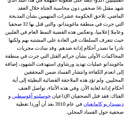
لفلبينيين أكدوا أيضا على صعوبة المهمة في هذا البلد الذي
شهد مقتل 56 صحفي دون محاسبة الجناة خلال العقد
لماضي. تلاحق الحكومة عشرات المتهمين بشأن المذبحة
التي جرت في منطقة ماغويندانو، والتي قتل بها 32 صحفيا
عاملا إعلاميا، وتعكس هذه القضية النمط العام في الفلبين
يث تتعرف السلطات في العادة على المشتبه بهم ولكنها
ادرا ما تصدر أحكام إدانة ضدهم. وقد سادت مجريات
لمحاكمات الأولى بشأن جرائم القتل التي جرت في منطقة
اغويندانو عمليات تهديد ورشاوى استهدفت الشهود، إضافة
لى انعدم الكفاءة وانتشار الفساد ضمن المحققين
لمحليين. ولم تؤدِ هذه الملاحقة القضائية البطيئة إلى أية
حكام إدانة لغاية الآن. وفي هذه الأثناء، تواصل العنف
لفتاك: فقد قتل الصحفيان الإذاعيان
جوسليتو أغوسطين
و
يسيداريو كامانغيان
في عام 2010 بعد أن أوردا تغطية
حفية حول الفساد المحلي.