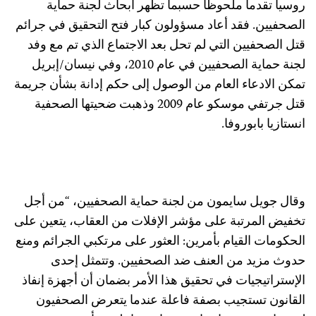
وسيا تقدما ملحوظا حسبما تظهر أبحاث لجنة حماية
لصحفيين. فقد أعاد مسؤولون كبار فتح التحقيق في جرائم
تل الصحفيين التي لم تحل بعد الاجتماع الذي تم مع وفد
لجنة حماية الصحفيين في عام 2010، وفي نيسان/إبريل
مكن الادعاء العام من الوصول إلى حكم إدانة بشأن جريمة
قتل جرتفي موسكو عام 2009 وذهبت ضحيتها الصحفية
نستازيا بابوروفا.
قال جويل سايمون من لجنة حماية الصحفيين، “من أجل
خفيض المرتبة على مؤشر الإفلات من العقاب، يتعين على
لحكومات القيام بأمرين: العثور على مرتكبي الجرائم ومنع
دوث مزيد من العنف ضد الصحفيين. وتتمثل إحدى
لإستراتيجيات في تحقيق هذا الأمر بضمان أن أجهزة إنفاذ
لقانون تستجيب بصفة فاعلة عندما يتعرض الصحفيون