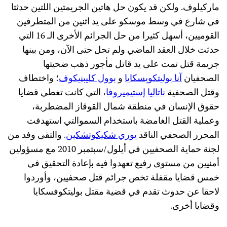
اركيلوف. ولكن قد يكون حل هاتين الجريمتين اللتين حدثتا
ي شارع في وسط موسكو على يد اثنين من المتطرفين
القوميين، أسهل كثيرا من حل الجرائم الأخرى الـ 16 التي
دثت خلال العقد الماضي ولم تحل حتى الآن، ومن بينها
ريمة قتل تمت على يد قاتل مأجور ذهب ضحيتها
لصحفيان
آنا بوليتكويسكايا
و
بوول كليبنيكوف
؛ واختطاف
قتل الصحفية
ناتاليا إستيميروفا
، التي كانت تغطي قضايا
قوق الإنسان في منطقة شمال القوقاز المضطربة،
عملية القتل الغامضة باستخدام السموالتي استهدفت
لمحرر الصحفي الناقد
يوري شكيكوتشكين
. والتقى وفد من
لجنة حماية الصحفيين في أيلول/سبتمبر 2010 مع مسؤولين
منيين من مستوى رفيع تعهدوا فيه بإعادة التحقيق في
مس قضايا مقفلة تخص جرائم قتل صحفيين، وأوردوا
احقا عن حدوث تقدم في قضية مقتل بوليتكوفسكايا
قضايا أخرى.