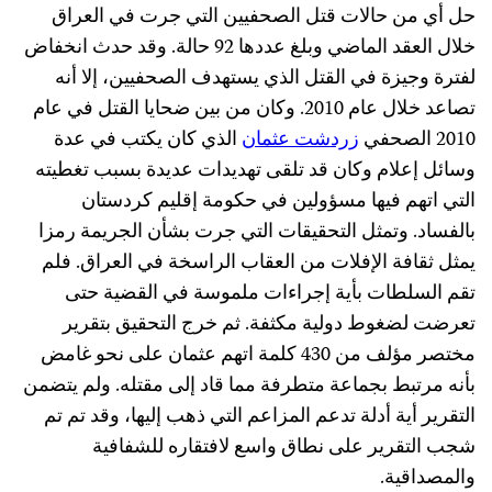
ل أي من حالات قتل الصحفيين التي جرت في العراق
خلال العقد الماضي وبلغ عددها 92 حالة. وقد حدث انخفاض
فترة وجيزة في القتل الذي يستهدف الصحفيين، إلا أنه
تصاعد خلال عام 2010. وكان من بين ضحايا القتل في عام
201 الصحفي
زردشت عثمان
الذي كان يكتب في عدة
سائل إعلام وكان قد تلقى تهديدات عديدة بسبب تغطيته
لتي اتهم فيها مسؤولين في حكومة إقليم كردستان
الفساد. وتمثل التحقيقات التي جرت بشأن الجريمة رمزا
مثل ثقافة الإفلات من العقاب الراسخة في العراق. فلم
قم السلطات بأية إجراءات ملموسة في القضية حتى
عرضت لضغوط دولية مكثفة. ثم خرج التحقيق بتقرير
مختصر مؤلف من 430 كلمة اتهم عثمان على نحو غامض
أنه مرتبط بجماعة متطرفة مما قاد إلى مقتله. ولم يتضمن
لتقرير أية أدلة تدعم المزاعم التي ذهب إليها، وقد تم تم
جب التقرير على نطاق واسع لافتقاره للشفافية
المصداقية.