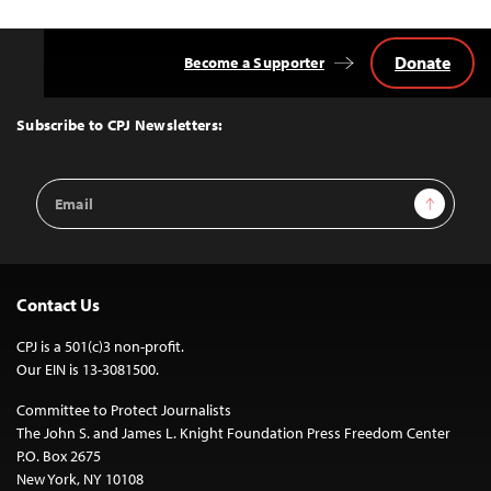
Donate
Become a Supporter
Back
to
Top
Subscribe to CPJ Newsletters:
Email
Sign Up
Address
Contact Us
CPJ is a 501(c)3 non-profit.
Our EIN is 13-3081500.
Committee to Protect Journalists
The John S. and James L. Knight Foundation Press Freedom Center
P.O. Box 2675
New York, NY 10108