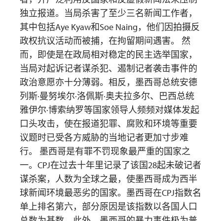
独立报道。当局杀害了至少三名新闻工作者，
其中包括Aye Kyaw和Soe Naing，他们因拍摄反
政权抗议活动而被捕，在拘留期间遇害。 然
而，即使是在政局相对稳定的民主选举国家，
当局对起诉记者谋杀犯、遏制记者袭击事件的
政治意愿亦十分薄弱。相反，墨西哥总统安德
列斯·曼努埃尔·洛佩斯·奥夫拉多尔、巴西总统
雅伊尔·博索纳罗等国家领导人频频对媒体发起
口头攻击，使在报道犯罪、腐败和环境等重要
议题时已受各方威胁的当地记者更加寸步难
行。 墨西哥是有罪不罚现象最严重的国家之
一。CPJ在过去十年里记录了该国28起未破记者
谋杀案，人数为全球之最，使墨西哥成为西半
球新闻环境最恶劣的国家。墨西哥在CPJ指数名
单上排名第六，部分原因是该指数以各国人口
总数为基数。此外，墨西哥的暴力事件极为普