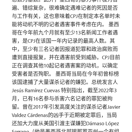
遍、错综复杂，很难确定遇难记者的死因是否
与工作有关，这也意味着CPJ在制定本名单时未
能将动机不明的记者遇害事件考虑在内。 墨西
哥在今年前九个月就有至少13名新闻工作者遇
害，是CPJ在该国一年内记录的最高人数。其
中，至少有三名记者因报道犯罪和政治腐败而
遭到直接报复，并在遇害前受到威胁。CPJ目前
正在调查其他10起记者遇害案的动机，以确定
受害者是否殉职。 墨西哥当局在今年初曾标榜
该国逮捕了大量谋杀记者的嫌犯。总统发言人
Jesús Ramírez Cuevas 特别指出，截至2022年3
月，已有16名参与杀害六名记者的罪犯被拘
留。曾在2017年引发高度关注的谋杀记者Javier
Valdez Cárdenas的凶手于近期被定罪后，当局
还加大力度从美国引渡主谋嫌犯Dámaso López
Serrano（他是墨西哥北部锡那罗亚州一个有组