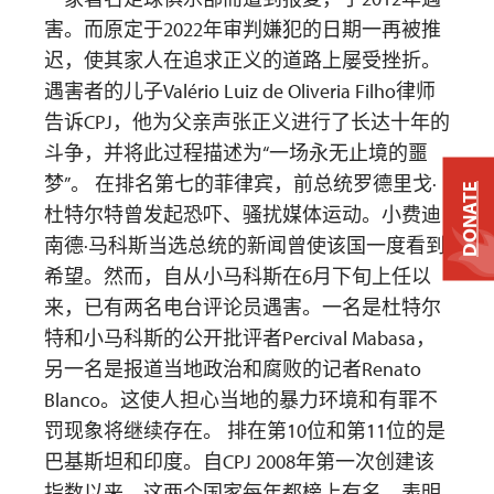
害。而原定于2022年审判嫌犯的日期一再被推
迟，使其家人在追求正义的道路上屡受挫折。
遇害者的儿子Valério Luiz de Oliveria Filho律师
告诉CPJ，他为父亲声张正义进行了长达十年的
斗争，并将此过程描述为“一场永无止境的噩
梦”。 在排名第七的菲律宾，前总统罗德里戈·
DONATE
杜特尔特曾发起恐吓、骚扰媒体运动。小费迪
南德·马科斯当选总统的新闻曾使该国一度看到
希望。然而，自从小马科斯在6月下旬上任以
来，已有两名电台评论员遇害。一名是杜特尔
特和小马科斯的公开批评者Percival Mabasa，
另一名是报道当地政治和腐败的记者Renato
Blanco。这使人担心当地的暴力环境和有罪不
罚现象将继续存在。 排在第10位和第11位的是
巴基斯坦和印度。自CPJ 2008年第一次创建该
指数以来，这两个国家每年都榜上有名，表明