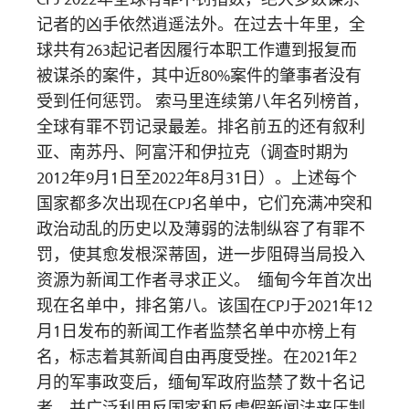
记者的凶手依然逍遥法外。在过去十年里，全
球共有263起记者因履行本职工作遭到报复而
被谋杀的案件，其中近80%案件的肇事者没有
受到任何惩罚。 索马里连续第八年名列榜首，
全球有罪不罚记录最差。排名前五的还有叙利
亚、南苏丹、阿富汗和伊拉克（调查时期为
2012年9月1日至2022年8月31日）。上述每个
国家都多次出现在CPJ名单中，它们充满冲突和
政治动乱的历史以及薄弱的法制纵容了有罪不
罚，使其愈发根深蒂固，进一步阻碍当局投入
资源为新闻工作者寻求正义。 缅甸今年首次出
现在名单中，排名第八。该国在CPJ于2021年12
月1日发布的新闻工作者监禁名单中亦榜上有
名，标志着其新闻自由再度受挫。在2021年2
月的军事政变后，缅甸军政府监禁了数十名记
者，并广泛利用反国家和反虚假新闻法来压制