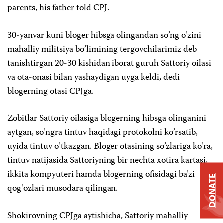
parents, his father told CPJ.
30-yanvar kuni bloger hibsga olingandan so’ng o’zini
mahalliy militsiya bo’limining tergovchilarimiz deb
tanishtirgan 20-30 kishidan iborat guruh Sattoriy oilasi
va ota-onasi bilan yashaydigan uyga keldi, dedi
blogerning otasi CPJga.
Zobitlar Sattoriy oilasiga blogerning hibsga olinganini
aytgan, so’ngra tintuv haqidagi protokolni ko’rsatib,
uyida tintuv o’tkazgan. Bloger otasining so’zlariga ko’ra,
tintuv natijasida Sattoriyning bir nechta xotira kartasi,
ikkita kompyuteri hamda blogerning ofisidagi ba’zi
DONATE
qog’ozlari musodara qilingan.
Shokirovning CPJga aytishicha, Sattoriy mahalliy