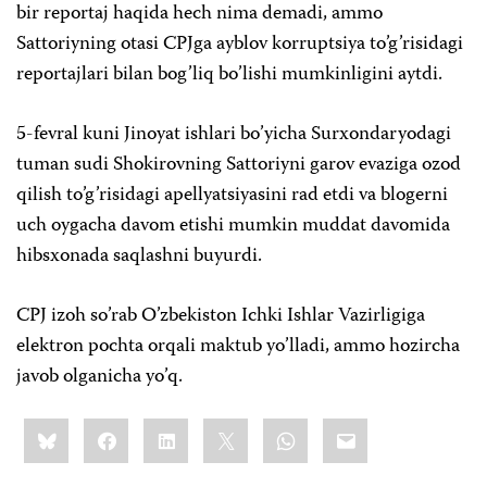
bir reportaj haqida hech nima demadi, ammo
Sattoriyning otasi CPJga ayblov korruptsiya to’g’risidagi
reportajlari bilan bog’liq bo’lishi mumkinligini aytdi.
5-fevral kuni Jinoyat ishlari bo’yicha Surxondaryodagi
tuman sudi Shokirovning Sattoriyni garov evaziga ozod
qilish to’g’risidagi apellyatsiyasini rad etdi va blogerni
uch oygacha davom etishi mumkin muddat davomida
hibsxonada saqlashni buyurdi.
CPJ izoh so’rab O’zbekiston Ichki Ishlar Vazirligiga
elektron pochta orqali maktub yo’lladi, ammo hozircha
javob olganicha yo’q.
Share
Bluesky
Facebook
LinkedIn
X
WhatsApp
Email
this: