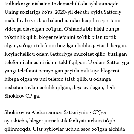
tadbirkorga nisbatan tovlamachilikda ayblanmoqda.
Uning so’zlariga ko’ra, 2020-yil dekabr oyida Sattoriy
mahalliy bozordagi baland narxlar haqida reportajni
videoga olayotgan bo’lgan. O’shanda bir kishi bunga
to’sqinlik qilib, bloger telefonini zo’rlik bilan tortib
olgan, so’ngra telefonni buzilgan holda qaytarib bergan.
Keyinchalik u odam Sattoriyga murojaat qilib, buzilgan
telefonni almashtirishni taklif qilgan. U odam Sattoriyga
yangi telefonni berayotgan paytda militsiya blogerni
hibsga olgan va uni telefon talab qilib, u odamga
nisbatan tovlamachilik qilgan, deya ayblagan, dedi
Shokirov CPJga.
Shokirov va Abdumannon Sattoriyning CPJga
aytishicha, bloger jurnalistik faoliyati uchun ta’qib
qilinmoqda. Ular ayblovlar uchun asos bo’lgan alohida