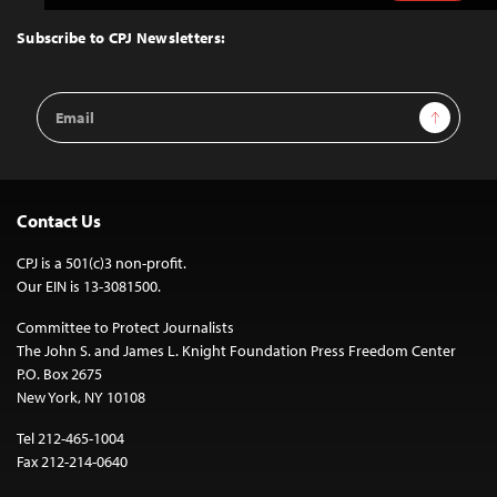
to
Top
Subscribe to CPJ Newsletters:
Email
Sign Up
Address
Contact Us
CPJ is a 501(c)3 non-profit.
Our EIN is 13-3081500.
Committee to Protect Journalists
The John S. and James L. Knight Foundation Press Freedom Center
P.O. Box 2675
New York, NY 10108
Tel 212-465-1004
Fax 212-214-0640