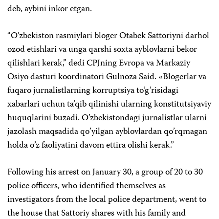
deb, aybini inkor etgan.
“O’zbekiston rasmiylari bloger Otabek Sattoriyni darhol
ozod etishlari va unga qarshi soxta ayblovlarni bekor
qilishlari kerak,” dedi CPJning Evropa va Markaziy
Osiyo dasturi koordinatori Gulnoza Said. «Blogerlar va
fuqaro jurnalistlarning korruptsiya to’g’risidagi
xabarlari uchun ta’qib qilinishi ularning konstitutsiyaviy
huquqlarini buzadi. O’zbekistondagi jurnalistlar ularni
jazolash maqsadida qo’yilgan ayblovlardan qo’rqmagan
holda o’z faoliyatini davom ettira olishi kerak.”
Following his arrest on January 30, a group of 20 to 30
police officers, who identified themselves as
investigators from the local police department, went to
the house that Sattoriy shares with his family and