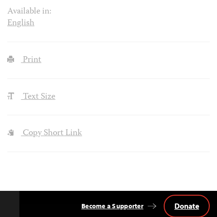
Available in:
English
Print
Text Size
Copy Short Link
Donate
Become a Supporter
Back