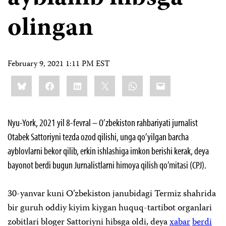
olingan
February 9, 2021 1:11 PM EST
Share
Bluesky
Facebook
LinkedIn
X
WhatsApp
Email
this:
Nyu-York, 2021 yil 8-fevral – O’zbekiston rahbariyati jurnalist
Otabek Sattoriyni tezda ozod qilishi, unga qo’yilgan barcha
ayblovlarni bekor qilib, erkin ishlashiga imkon berishi kerak, deya
bayonot berdi bugun Jurnalistlarni himoya qilish qo’mitasi (CPJ).
30-yanvar kuni O’zbekiston janubidagi Termiz shahrida
bir guruh oddiy kiyim kiygan huquq-tartibot organlari
zobitlari bloger Sattoriyni hibsga oldi, deya
xabar
berdi