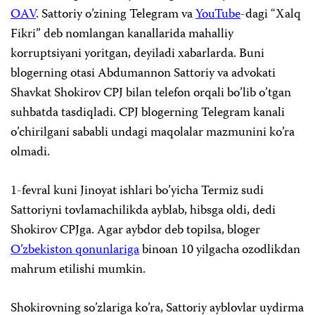
OAV
. Sattoriy o’zining Telegram va
YouTube
-dagi “Xalq
Fikri” deb nomlangan kanallarida mahalliy
korruptsiyani yoritgan, deyiladi xabarlarda. Buni
blogerning otasi Abdumannon Sattoriy va advokati
Shavkat Shokirov CPJ bilan telefon orqali bo’lib o’tgan
suhbatda tasdiqladi. CPJ blogerning Telegram kanali
o’chirilgani sababli undagi maqolalar mazmunini ko’ra
olmadi.
1-fevral kuni Jinoyat ishlari bo’yicha Termiz sudi
Sattoriyni tovlamachilikda ayblab, hibsga oldi, dedi
Shokirov CPJga. Agar aybdor deb topilsa, bloger
O’zbekiston qonunlariga
binoan 10 yilgacha ozodlikdan
mahrum etilishi mumkin.
Shokirovning so’zlariga ko’ra, Sattoriy ayblovlar uydirma