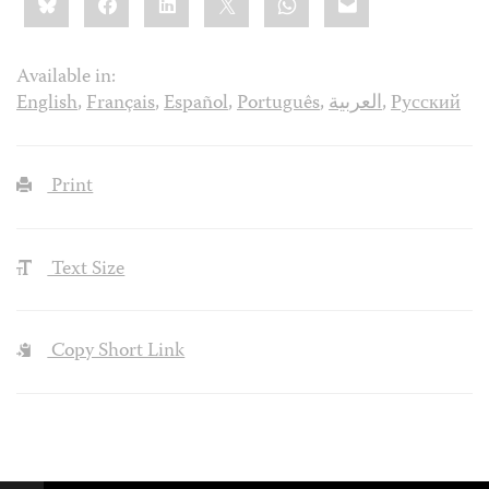
this:
Available in:
English
,
Français
,
Español
,
Português
,
العربية
,
Русский
Print
Text Size
Copy Short Link