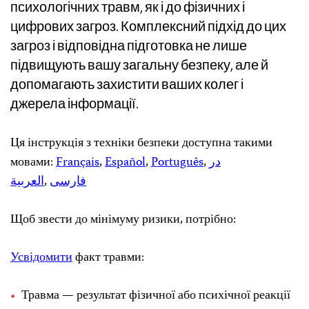
психологічних травм, як і до фізичних і
цифрових загроз. Комплексний підхід до цих
загроз і відповідна підготовка не лише
підвищують вашу загальну безпеку, але й
допомагають захистити ваших колег і
джерела інформації.
Ця інструкція з техніки безпеки доступна такими
мовами:
Français
,
Español
,
Português
,
در
العربية
,
فارسی
Щоб звести до мінімуму ризики, потрібно:
Усвідомити
факт травми:
Травма — результат фізичної або психічної реакції