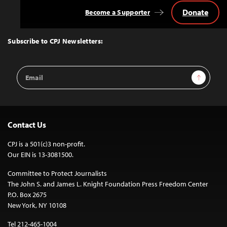
Donate
Become a Supporter
Back
to
Top
Subscribe to CPJ Newsletters:
Email
Sign Up
Address
Contact Us
CPJ is a 501(c)3 non-profit.
Our EIN is 13-3081500.
Committee to Protect Journalists
The John S. and James L. Knight Foundation Press Freedom Center
P.O. Box 2675
New York, NY 10108
Tel 212-465-1004