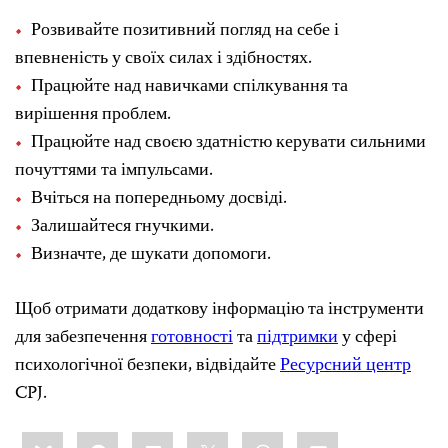
Розвивайте позитивний погляд на себе і
впевненість у своїх силах і здібностях.
Працюйте над навичками спілкування та
вирішення проблем.
Працюйте над своєю здатністю керувати сильними
почуттями та імпульсами.
Вчіться на попередньому досвіді.
Залишайтеся гнучкими.
Визначте, де шукати допомоги.
Щоб отримати додаткову інформацію та інструменти
для забезпечення
готовності
та
підтримки
у сфері
психологічної безпеки, відвідайте
Ресурсний центр
CPJ.
Share
Bluesky
Facebook
LinkedIn
X
WhatsApp
Email