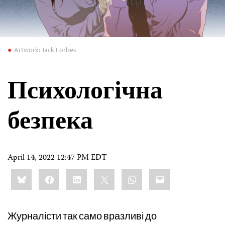
Artwork: Jack Forbes
Психологічна
безпека
April 14, 2022 12:47 PM EDT
Share
Bluesky
Facebook
LinkedIn
X
WhatsApp
Email
this:
Журналісти так само вразливі до