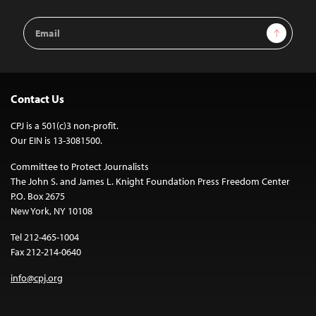
Email
Sign Up
Address
Contact Us
CPJ is a 501(c)3 non-profit.
Our EIN is 13-3081500.
Committee to Protect Journalists
The John S. and James L. Knight Foundation Press Freedom Center
P.O. Box 2675
New York, NY 10108
Tel 212-465-1004
Fax 212-214-0640
info@cpj.org