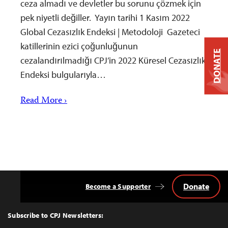
ceza almadı ve devletler bu sorunu çözmek için
pek niyetli değiller. Yayın tarihi 1 Kasım 2022
Global Cezasızlık Endeksi | Metodoloji Gazeteci
katillerinin ezici çoğunluğunun
DONATE
cezalandırılmadığı CPJ’in 2022 Küresel Cezasızlık
Endeksi bulgularıyla…
Read More ›
Donate
Become a Supporter
Back
to
Top
Subscribe to CPJ Newsletters: