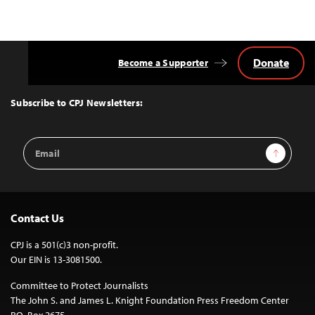
Donate
Become a Supporter
Back
to
Top
Subscribe to CPJ Newsletters:
Email
Sign Up
Address
Contact Us
CPJ is a 501(c)3 non-profit.
Our EIN is 13-3081500.
Committee to Protect Journalists
The John S. and James L. Knight Foundation Press Freedom Center