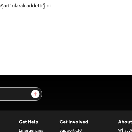
aşarı” olarak addettiğini
Sign Up
Get Help
Get Involved
About
Emergencies
Support CPJ
What W