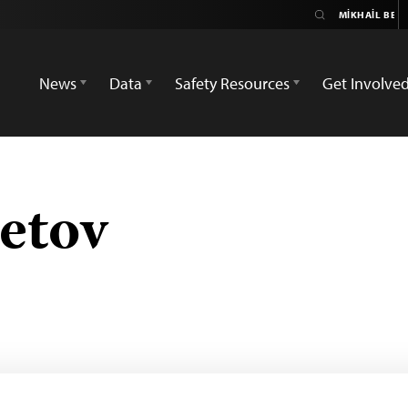
News
Data
Safety Resources
Get Involve
etov