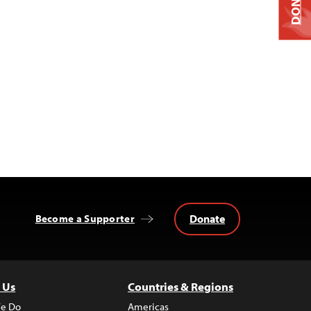
DONATE
Donate
Become a Supporter
 Us
Countries & Regions
e Do
Americas