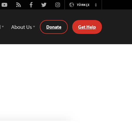
Youtube
Rss
Facebook
Twitter
Instagram
TÜRKÇE
Switch
Language
d
About Us
Donate
Get Help