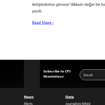
iletişimlerine girmeyi “dikkate değer bir b
yazdı.
Read More ›
Subscribe to CPJ
Email
Back
Newsletters:
Address
to
Top
News
Data
Alerts
Journalists Killed