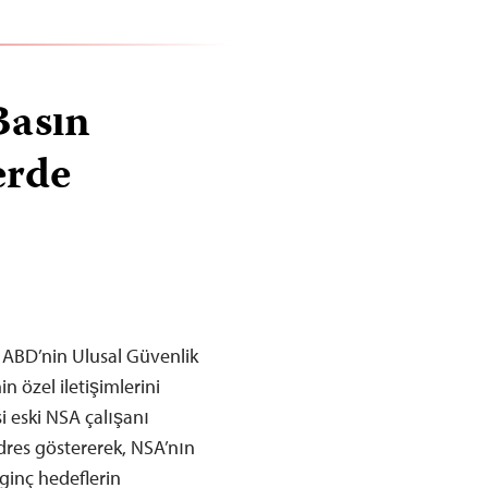
Basın
erde
 ABD’nin Ulusal Güvenlik
in özel iletişimlerini
i eski NSA çalışanı
dres göstererek, NSA’nın
lginç hedeflerin