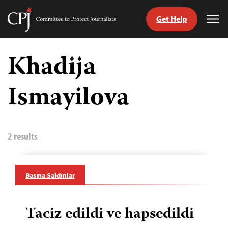
Get Help
Committee
Tog
to
Me
Skip
Protect
to
Khadija
Journalists
content
Ismayilova
ch
guage
2 results
Basına Saldırılar
Taciz edildi ve hapsedildi