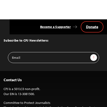
Donate
Become a Supporter
Back
to
Top
Subscribe to CPJ Newsletters:
Email
Sign Up
Address
Contact Us
CPJ is a 501(c)3 non-profit.
Our EIN is 13-3081500.
Committee to Protect Journalists