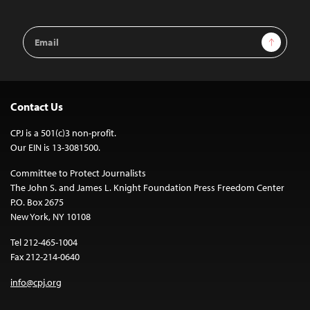
Email
Sign Up
Address
Contact Us
CPJ is a 501(c)3 non-profit.
Our EIN is 13-3081500.
Committee to Protect Journalists
The John S. and James L. Knight Foundation Press Freedom Center
P.O. Box 2675
New York, NY 10108
Tel 212-465-1004
Fax 212-214-0640
info@cpj.org