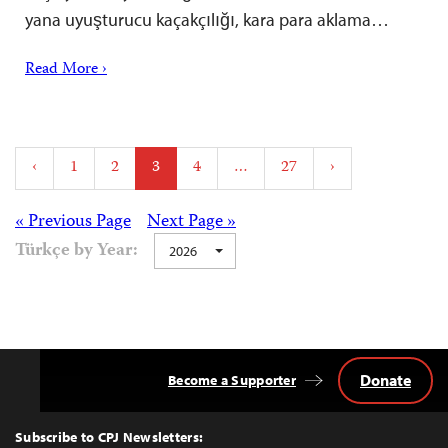
yana uyuşturucu kaçakçılığı, kara para aklama…
Read More ›
Posts
‹
1
2
3
4
…
27
›
pagination
Posts
« Previous Page
Next Page »
Türkçe by Year:
2026
navigation
Donate
Become a Supporter
Back
to
Top
Subscribe to CPJ Newsletters: