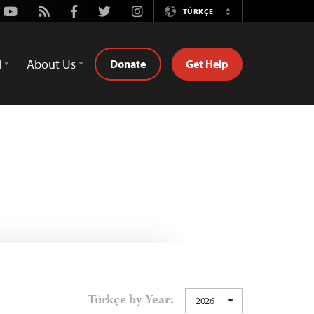
Youtube
Rss
Facebook
Twitter
Instagram
TÜRKÇE
Switch
Language
d
About Us
Donate
Get Help
Türkçe by Year:
2026