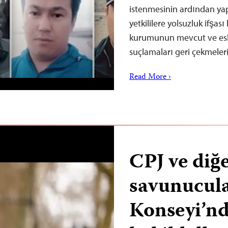
istenmesinin ardından yapt
yetkililere yolsuzluk ifşas
kurumunun mevcut ve eski
suçlamaları geri çekmeler
Read More ›
CPJ ve diğ
savunucul
Konseyi’n