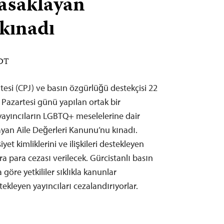
yasaklayan
kınadı
EDT
esi (CPJ) ve basın özgürlüğü destekçisi 22
 Pazartesi günü yapılan ortak bir
yayıncıların LGBTQ+ meselelerine dair
yan Aile Değerleri Kanunu’nu kınadı.
t kimliklerini ve ilişkileri destekleyen
ra para cezası verilecek. Gürcistanlı basın
öre yetkililer sıklıkla kanunlar
tekleyen yayıncıları cezalandırıyorlar.