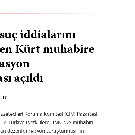
suç iddialarını
ren Kürt muhabire
asyon
sı açıldı
M EDT
Gazetecileri Koruma Komitesi (CPJ) Pazartesi
ile Türkiyeli yetkililere JİNNEWS muhabiri
ılan dezenformasyon soruşturmasının