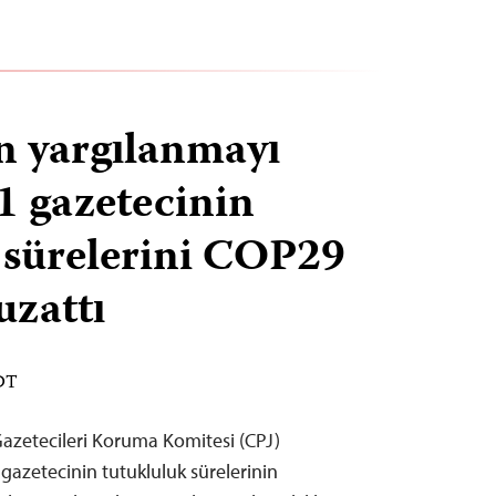
n yargılanmayı
1 gazetecinin
 sürelerini COP29
uzattı
EDT
zetecileri Koruma Komitesi (CPJ)
gazetecinin tutukluluk sürelerinin