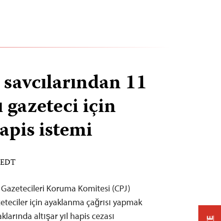
 savcılarından 11
 gazeteci için
 hapis istemi
M EDT
 Gazetecileri Koruma Komitesi (CPJ)
teciler için ayaklanma çağrısı yapmak
larında altışar yıl hapis cezası