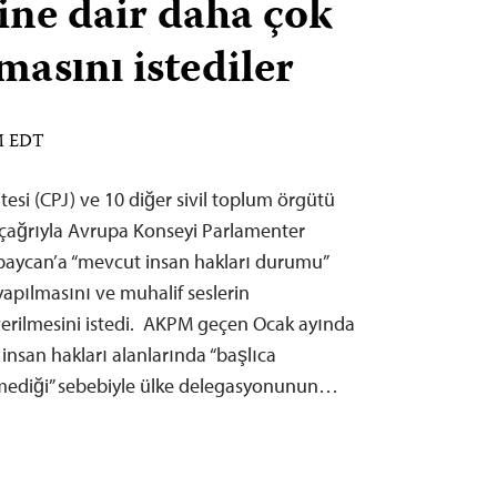
rine dair daha çok
masını istediler
PM EDT
esi (CPJ) ve 10 diğer sivil toplum örgütü
çağrıyla Avrupa Konseyi Parlamenter
baycan’a “mevcut insan hakları durumu”
yapılmasını ve muhalif seslerin
verilmesini istedi. AKPM geçen Ocak ayında
nsan hakları alanlarında “başlıca
irmediği” sebebiyle ülke delegasyonunun…