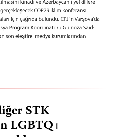
ılmasını kınadı ve Azerbaycanlı yetkililere
 gerçekleşecek COP29 iklim konferansı
ları için çağrıda bulundu. CPJ’in Varşova’da
Asya Program Koordinatörü Gulnoza Said:
lan son eleştirel medya kurumlarından
diğer STK
’ın LGBTQ+