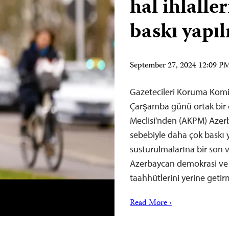
hal ihlalle
baskı yapıl
September 27, 2024 12:09 
Gazetecileri Koruma Komit
Çarşamba günü ortak bir 
Meclisi’nden (AKPM) Azer
sebebiyle daha çok baskı 
susturulmalarına bir son 
Azerbaycan demokrasi ve i
taahhütlerini yerine get
Read More ›