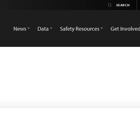
News
Data
Safety Resources
Get Involve