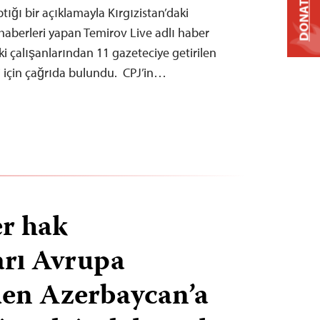
DONATE
ığı bir açıklamayla Kırgızistan’daki
ı haberleri yapan Temirov Live adlı haber
 çalışanlarından 11 gazeteciye getirilen
i için çağrıda bulundu. CPJ’in…
er hak
arı Avrupa
den Azerbaycan’a