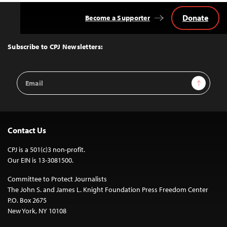
Donate
Become a Supporter
Back
to
Top
Subscribe to CPJ Newsletters:
Email
Sign Up
Address
Contact Us
CPJ is a 501(c)3 non-profit.
Our EIN is 13-3081500.
Committee to Protect Journalists
The John S. and James L. Knight Foundation Press Freedom Center
P.O. Box 2675
New York, NY 10108