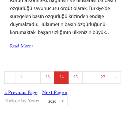
Koruma Komitesi, bağımsız ve uluslarası bir basın
özgürlüğü savunucusu örgüt olarak, Türkiye’de
süregelen basın özgürlüğü krizinden endişe
duymaktadır. Hükumetin basın özgürlüğünü
korumaktaki başarısızlığının ülkenizin büyük…
Read More ›
Posts
‹
1
…
23
24
25
…
27
›
pagination
Posts
« Previous Page
Next Page »
Türkçe by Year:
2026
navigation