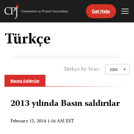
Get Help
Committee
Tog
to
Me
Skip
Protect
to
Türkçe
Journalists
content
ch
guage
Türkçe by Year:
2026
Basına Saldırılar
2013 yılında Basın saldırılar
February 12, 2014 1:16 AM EST