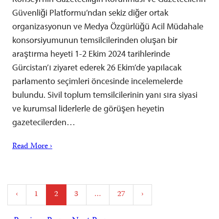
Güvenliği Platformu’ndan sekiz diğer ortak
organizasyonun ve Medya Özgürlüğü Acil Müdahale
konsorsiyumunun temsilcilerinden oluşan bir
araştırma heyeti 1-2 Ekim 2024 tarihlerinde
Gürcistan’ı ziyaret ederek 26 Ekim’de yapılacak
parlamento seçimleri öncesinde incelemelerde
bulundu. Sivil toplum temsilcilerinin yanı sıra siyasi
ve kurumsal liderlerle de görüşen heyetin
gazetecilerden…
Read More ›
Posts
‹
1
2
3
…
27
›
pagination