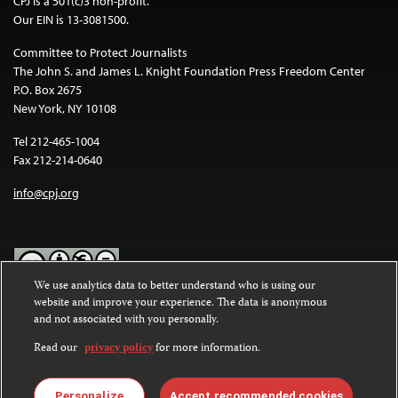
CPJ is a 501(c)3 non-profit.
Our EIN is 13-3081500.
Committee to Protect Journalists
The John S. and James L. Knight Foundation Press Freedom Center
P.O. Box 2675
New York, NY 10108
Tel 212-465-1004
Fax 212-214-0640
info@cpj.org
We use analytics data to better understand who is using our
website and improve your experience. The data is anonymous
Except where noted, text on this website is licensed under a
Creative
and not associated with you personally.
Commons Attribution-NonCommercial-NoDerivatives 4.0
International License
.
Read our
privacy policy
for more information.
Images and other media are not covered by the Creative Commons
license. For more information about permissions, see our
FAQs
.
Personalize
Accept recommended cookies