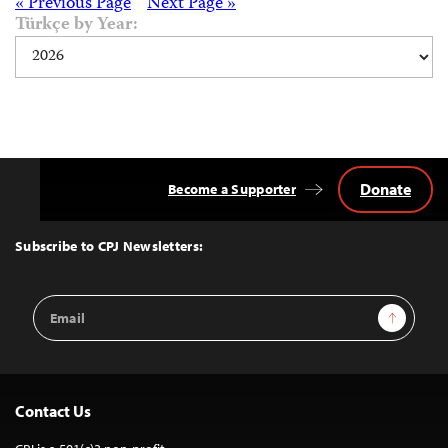
Posts
« Previous Page
Next Page »
Türkçe by Year:
navigation
Donate
Become a Supporter
Back
to
Top
Subscribe to CPJ Newsletters:
Email
Sign Up
Address
Contact Us