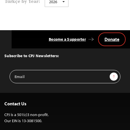
Türkçe by Year:
2026
navigation
Donate
Become a Supporter
Back
to
Top
Subscribe to CPJ Newsletters:
Email
Sign Up
Address
Contact Us
CPJ is a 501(c)3 non-profit.
Our EIN is 13-3081500.