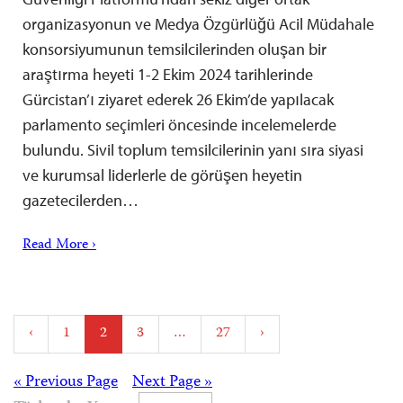
organizasyonun ve Medya Özgürlüğü Acil Müdahale
konsorsiyumunun temsilcilerinden oluşan bir
araştırma heyeti 1-2 Ekim 2024 tarihlerinde
Gürcistan’ı ziyaret ederek 26 Ekim’de yapılacak
parlamento seçimleri öncesinde incelemelerde
bulundu. Sivil toplum temsilcilerinin yanı sıra siyasi
ve kurumsal liderlerle de görüşen heyetin
gazetecilerden…
Read More ›
Posts
‹
1
2
3
…
27
›
pagination
Posts
« Previous Page
Next Page »