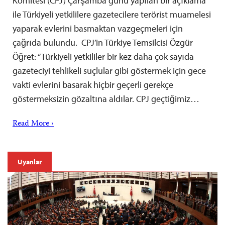
Komitesi (CPJ) Çarşamba günü yapılan bir açıklama
ile Türkiyeli yetkililere gazetecilere terörist muamelesi
yaparak evlerini basmaktan vazgeçmeleri için
çağrıda bulundu. CPJ’in Türkiye Temsilcisi Özgür
Öğret: “Türkiyeli yetkililer bir kez daha çok sayıda
gazeteciyi tehlikeli suçlular gibi göstermek için gece
vakti evlerini basarak hiçbir geçerli gerekçe
göstermeksizin gözaltına aldılar. CPJ geçtiğimiz…
Read More ›
Uyarılar