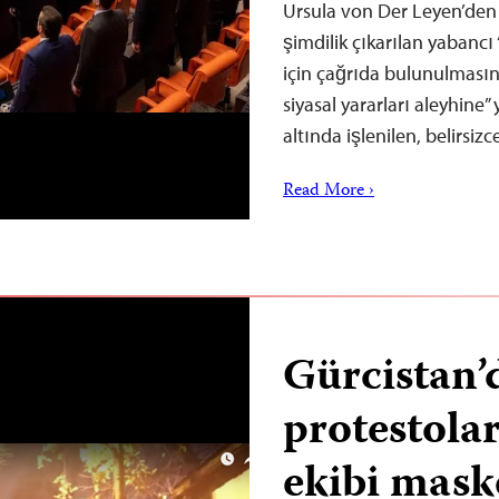
Ursula von Der Leyen’de
şimdilik çıkarılan yabancı
için çağrıda bulunulmasını
siyasal yararları aleyhine”
altında işlenilen, belirsizc
Read More ›
Gürcistan’
protestolar
ekibi mask