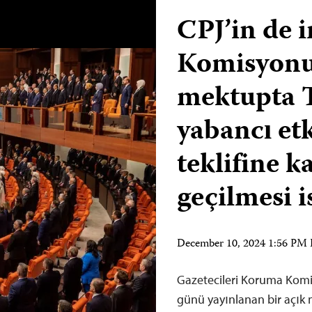
CPJ’in de 
Komisyonu’
mektupta T
yabancı et
teklifine k
geçilmesi i
December 10, 2024 1:56 PM
Gazetecileri Koruma Komit
günü yayınlanan bir açık