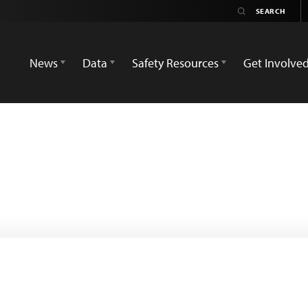
News
Data
Safety Resources
Get Involve