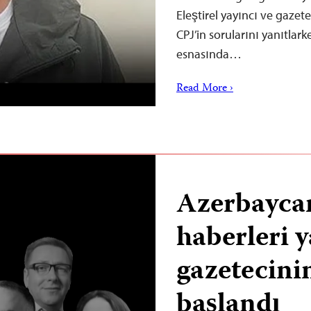
Eleştirel yayıncı ve gazet
CPJ’in sorularını yanıtlark
esnasında…
Read More ›
Azerbaycan
haberleri 
gazetecini
başlandı