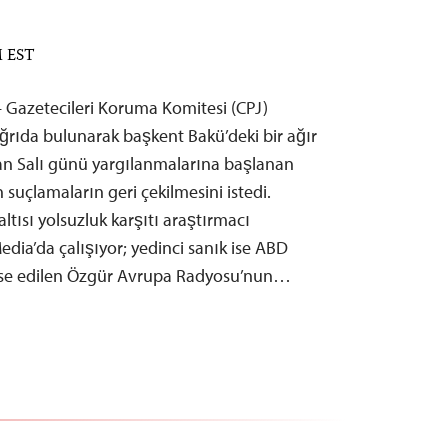
M EST
– Gazetecileri Koruma Komitesi (CPJ)
ağrıda bulunarak başkent Bakü’deki bir ağır
n Salı günü yargılanmalarına başlanan
n suçlamaların geri çekilmesini istedi.
tısı yolsuzluk karşıtı araştırmacı
dia’da çalışıyor; yedinci sanık ise ABD
nse edilen Özgür Avrupa Radyosu’nun…