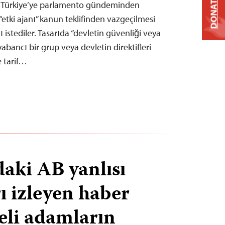
DONATE
n Türkiye’ye parlamento gündeminden
 “etki ajanı” kanun teklifinden vazgeçilmesi
 istediler. Tasarıda “devletin güvenliği veya
 yabancı bir grup veya devletin direktifleri
e tarif…
daki AB yanlısı
ı izleyen haber
eli adamların