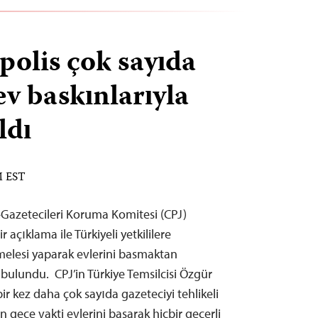
polis çok sayıda
ev baskınlarıyla
ldı
M EST
Gazetecileri Koruma Komitesi (CPJ)
açıklama ile Türkiyeli yetkililere
melesi yaparak evlerini basmaktan
 bulundu. CPJ’in Türkiye Temsilcisi Özgür
 bir kez daha çok sayıda gazeteciyi tehlikeli
n gece vakti evlerini basarak hiçbir geçerli