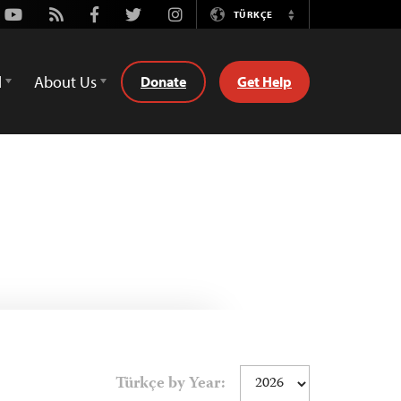
Youtube
Rss
Facebook
Twitter
Instagram
TÜRKÇE
Switch
Language
d
About Us
Donate
Get Help
Türkçe by Year: