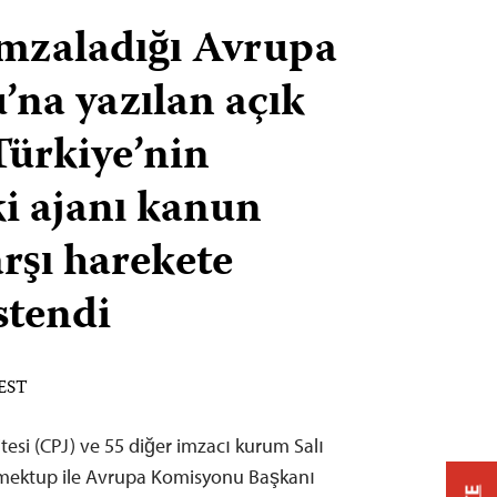
imzaladığı Avrupa
na yazılan açık
ürkiye’nin
ki ajanı kanun
arşı harekete
stendi
 EST
esi (CPJ) ve 55 diğer imzacı kurum Salı
 mektup ile Avrupa Komisyonu Başkanı