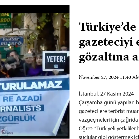
Türkiye’de 
gazeteciyi 
gözaltına a
November 27, 2024 11:40 A
İstanbul, 27 Kasım 2024—
Çarşamba günü yapılan bir 
gazetecilere terörist mua
vazgeçmeleri için çağrıda
Öğret: “Türkiyeli yetkililer
suçlular gibi göstermek içi