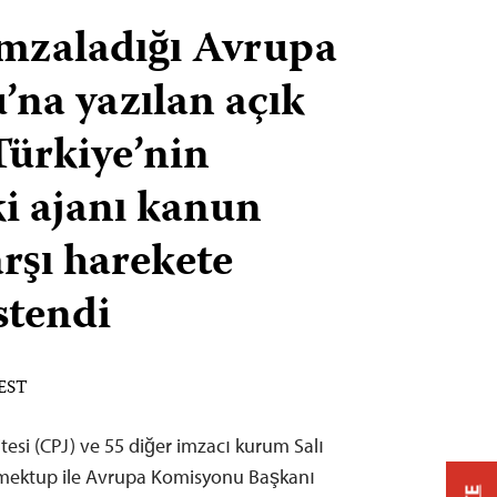
imzaladığı Avrupa
na yazılan açık
ürkiye’nin
ki ajanı kanun
arşı harekete
stendi
 EST
esi (CPJ) ve 55 diğer imzacı kurum Salı
 mektup ile Avrupa Komisyonu Başkanı