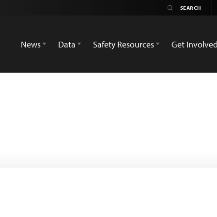
News
Data
Safety Resources
Get Involve