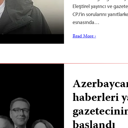
Eleştirel yayıncı ve gazet
CPJ’in sorularını yanıtlark
esnasında…
Read More ›
Azerbaycan
haberleri 
gazetecini
başlandı