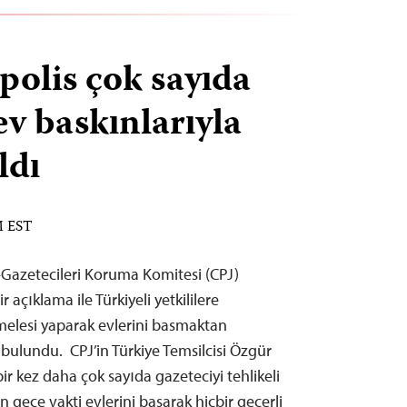
polis çok sayıda
ev baskınlarıyla
ldı
M EST
Gazetecileri Koruma Komitesi (CPJ)
açıklama ile Türkiyeli yetkililere
melesi yaparak evlerini basmaktan
 bulundu. CPJ’in Türkiye Temsilcisi Özgür
 bir kez daha çok sayıda gazeteciyi tehlikeli
n gece vakti evlerini basarak hiçbir geçerli