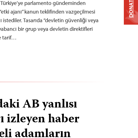
DONATE
n Türkiye’ye parlamento gündeminden
 “etki ajanı” kanun teklifinden vazgeçilmesi
 istediler. Tasarıda “devletin güvenliği veya
 yabancı bir grup veya devletin direktifleri
e tarif…
daki AB yanlısı
ı izleyen haber
eli adamların