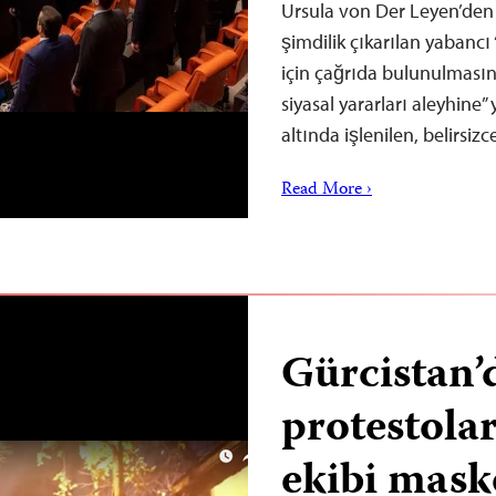
Ursula von Der Leyen’de
şimdilik çıkarılan yabancı
için çağrıda bulunulmasını
siyasal yararları aleyhine”
altında işlenilen, belirsizc
Read More ›
Gürcistan’
protestolar
ekibi mask