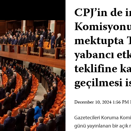
CPJ’in de 
Komisyonu’
mektupta T
yabancı et
teklifine k
geçilmesi i
December 10, 2024 1:56 PM
Gazetecileri Koruma Komit
günü yayınlanan bir açık