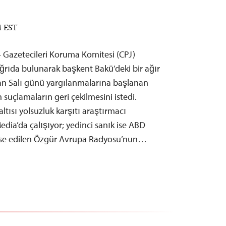
M EST
– Gazetecileri Koruma Komitesi (CPJ)
ağrıda bulunarak başkent Bakü’deki bir ağır
n Salı günü yargılanmalarına başlanan
n suçlamaların geri çekilmesini istedi.
tısı yolsuzluk karşıtı araştırmacı
dia’da çalışıyor; yedinci sanık ise ABD
nse edilen Özgür Avrupa Radyosu’nun…