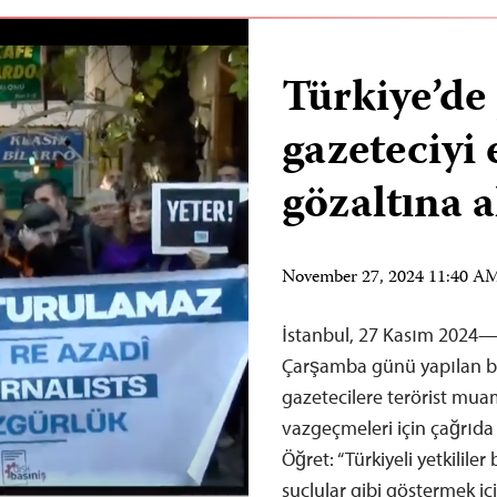
Türkiye’de 
gazeteciyi 
gözaltına a
November 27, 2024 11:40 A
İstanbul, 27 Kasım 2024—
Çarşamba günü yapılan bir 
gazetecilere terörist mua
vazgeçmeleri için çağrıda
Öğret: “Türkiyeli yetkililer
suçlular gibi göstermek içi