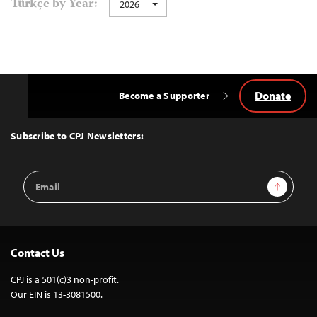
Türkçe by Year:
2026
navigation
Donate
Become a Supporter
Back
to
Top
Subscribe to CPJ Newsletters:
Email
Sign Up
Address
Contact Us
CPJ is a 501(c)3 non-profit.
Our EIN is 13-3081500.