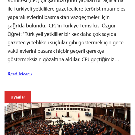
Komitesi (CPJ) Çarşamba günü yapılan bir açıklama
ile Türkiyeli yetkililere gazetecilere terörist muamelesi
yaparak evlerini basmaktan vazgeçmeleri için
çağrıda bulundu. CPJ’in Türkiye Temsilcisi Özgür
Öğret: “Türkiyeli yetkililer bir kez daha çok sayıda
gazeteciyi tehlikeli suçlular gibi göstermek için gece
vakti evlerini basarak hiçbir geçerli gerekçe
göstermeksizin gözaltına aldılar. CPJ geçtiğimiz…
Read More ›
Uyarılar