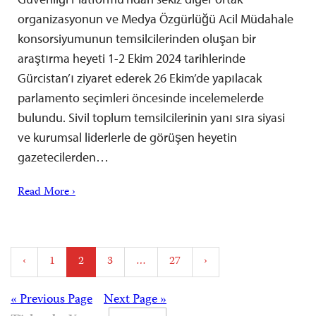
organizasyonun ve Medya Özgürlüğü Acil Müdahale
konsorsiyumunun temsilcilerinden oluşan bir
araştırma heyeti 1-2 Ekim 2024 tarihlerinde
Gürcistan’ı ziyaret ederek 26 Ekim’de yapılacak
parlamento seçimleri öncesinde incelemelerde
bulundu. Sivil toplum temsilcilerinin yanı sıra siyasi
ve kurumsal liderlerle de görüşen heyetin
gazetecilerden…
Read More ›
Posts
‹
1
2
3
…
27
›
pagination
Posts
« Previous Page
Next Page »