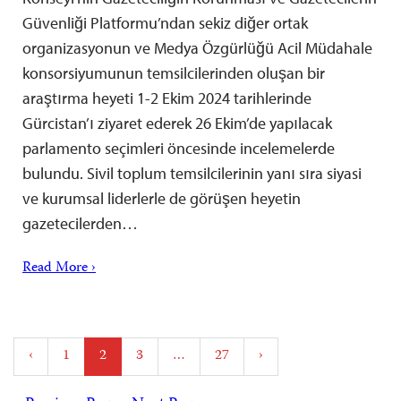
Güvenliği Platformu’ndan sekiz diğer ortak
organizasyonun ve Medya Özgürlüğü Acil Müdahale
konsorsiyumunun temsilcilerinden oluşan bir
araştırma heyeti 1-2 Ekim 2024 tarihlerinde
Gürcistan’ı ziyaret ederek 26 Ekim’de yapılacak
parlamento seçimleri öncesinde incelemelerde
bulundu. Sivil toplum temsilcilerinin yanı sıra siyasi
ve kurumsal liderlerle de görüşen heyetin
gazetecilerden…
Read More ›
Posts
‹
1
2
3
…
27
›
pagination