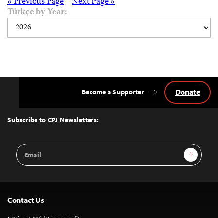
Posts
« Previous Page
Next Page »
Türkçe by Year:
navigation
Donate
Become a Supporter
Back
to
Top
Subscribe to CPJ Newsletters:
Email
Sign Up
Address
Contact Us