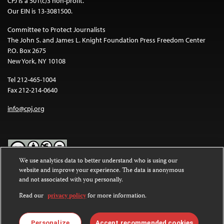
CPJ is a 501(c)3 non-profit.
Our EIN is 13-3081500.
Committee to Protect Journalists
The John S. and James L. Knight Foundation Press Freedom Center
P.O. Box 2675
New York, NY 10108
Tel 212-465-1004
Fax 212-214-0640
info@cpj.org
We use analytics data to better understand who is using our
website and improve your experience. The data is anonymous
Except where noted, text on this website is licensed under a
Creative
and not associated with you personally.
Commons Attribution-NonCommercial-NoDerivatives 4.0
International License
.
Read our
privacy policy
for more information.
Images and other media are not covered by the Creative Commons
license. For more information about permissions, see our
FAQs
.
Personalize
Accept recommended cookies