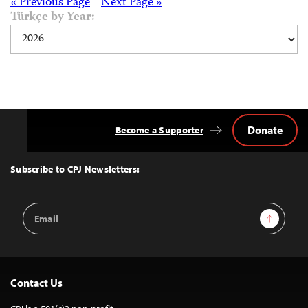
Posts
« Previous Page
Next Page »
Türkçe by Year:
navigation
Donate
Become a Supporter
Back
to
Top
Subscribe to CPJ Newsletters:
Email
Sign Up
Address
Contact Us