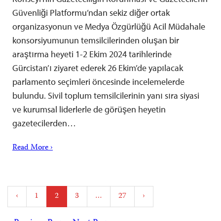
Güvenliği Platformu’ndan sekiz diğer ortak
organizasyonun ve Medya Özgürlüğü Acil Müdahale
konsorsiyumunun temsilcilerinden oluşan bir
araştırma heyeti 1-2 Ekim 2024 tarihlerinde
Gürcistan’ı ziyaret ederek 26 Ekim’de yapılacak
parlamento seçimleri öncesinde incelemelerde
bulundu. Sivil toplum temsilcilerinin yanı sıra siyasi
ve kurumsal liderlerle de görüşen heyetin
gazetecilerden…
Read More ›
Posts
‹
1
2
3
…
27
›
pagination