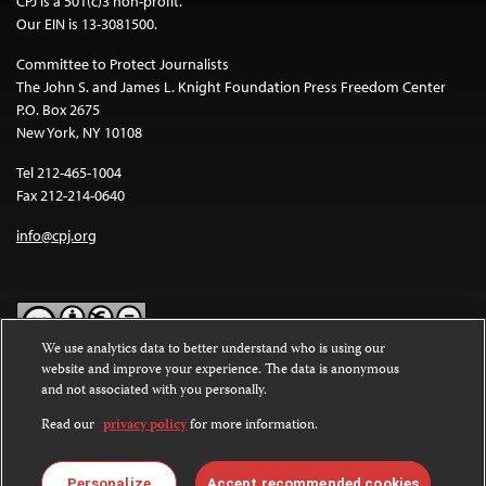
CPJ is a 501(c)3 non-profit.
Our EIN is 13-3081500.
Committee to Protect Journalists
The John S. and James L. Knight Foundation Press Freedom Center
P.O. Box 2675
New York, NY 10108
Tel 212-465-1004
Fax 212-214-0640
info@cpj.org
We use analytics data to better understand who is using our
website and improve your experience. The data is anonymous
Except where noted, text on this website is licensed under a
Creative
and not associated with you personally.
Commons Attribution-NonCommercial-NoDerivatives 4.0
International License
.
Read our
privacy policy
for more information.
Images and other media are not covered by the Creative Commons
license. For more information about permissions, see our
FAQs
.
Personalize
Accept recommended cookies