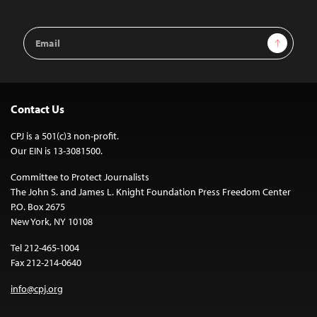
Email
Sign Up
Address
Contact Us
CPJ is a 501(c)3 non-profit.
Our EIN is 13-3081500.
Committee to Protect Journalists
The John S. and James L. Knight Foundation Press Freedom Center
P.O. Box 2675
New York, NY 10108
Tel 212-465-1004
Fax 212-214-0640
info@cpj.org