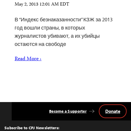
May 2, 2013 12:01 AM EDT
В “Индекс безнаказанности” КЗЖ за 2013
год вошли страны, в которых
журналистов убивают, а их убийцы
остаются на свободе
Read More ›
Donate
Become a Supporter
Back
to
Top
Subscribe to CPJ Newsletters: