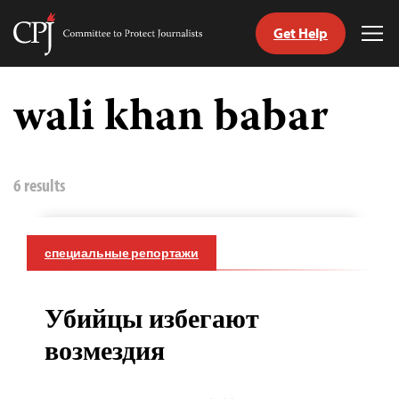
Get Help
Committee
Tog
to
Me
Skip
Protect
to
wali khan babar
Journalists
content
tch
nguage
6 results
специальные репортажи
Убийцы избегают
возмездия