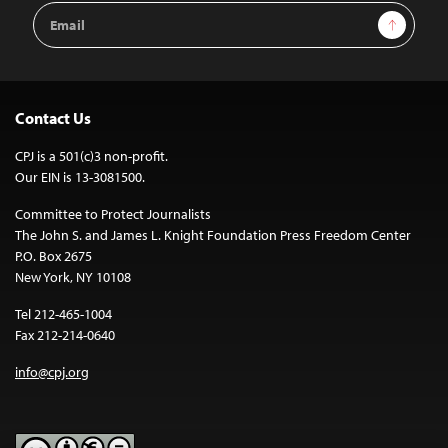
Email
Sign Up
Address
Contact Us
CPJ is a 501(c)3 non-profit.
Our EIN is 13-3081500.
Committee to Protect Journalists
The John S. and James L. Knight Foundation Press Freedom Center
P.O. Box 2675
New York, NY 10108
Tel 212-465-1004
Fax 212-214-0640
info@cpj.org