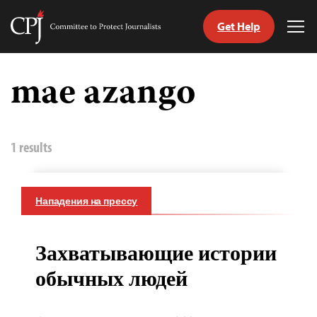
Get Help
Committee
Tog
to
Me
Skip
Protect
to
mae azango
Journalists
content
tch
nguage
1 results
Нападения на прессу
Захватывающие истории
обычных людей