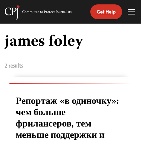
Get Help
Committee
Tog
to
Me
Skip
Protect
to
james foley
Journalists
content
tch
nguage
2 results
Репортаж «в одиночку»:
чем больше
фрилансеров, тем
меньше поддержки и