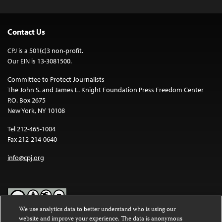
Contact Us
CPJ is a 501(c)3 non-profit.
Our EIN is 13-3081500.
Committee to Protect Journalists
The John S. and James L. Knight Foundation Press Freedom Center
P.O. Box 2675
New York, NY 10108
Tel 212-465-1004
Fax 212-214-0640
info@cpj.org
We use analytics data to better understand who is using our
website and improve your experience. The data is anonymous
Except where noted, text on this website is licensed under a
Creative