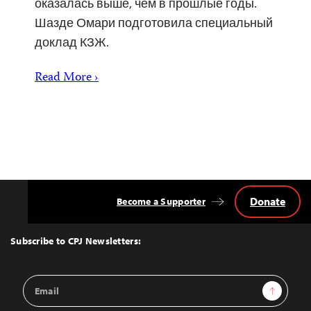
оказалась выше, чем в прошлые годы.
Шазде Омари подготовила специальный
доклад КЗЖ.
Read More ›
Donate
Become a Supporter
Back
to
Top
Subscribe to CPJ Newsletters:
Email
Sign Up
Address