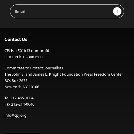
Email
Sign Up
Address
Contact Us
CPJ is a 501(c)3 non-profit.
Our EIN is 13-3081500.
Committee to Protect Journalists
The John S. and James L. Knight Foundation Press Freedom Center
P.O. Box 2675
New York, NY 10108
Tel 212-465-1004
Fax 212-214-0640
info@cpj.org